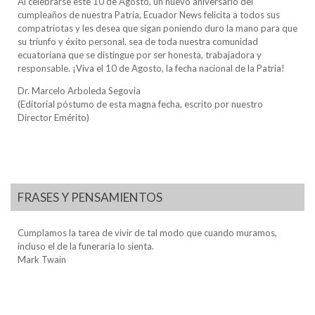
Al celebrarse este 10 de Agosto, un nuevo aniversario del
cumpleaños de nuestra Patria, Ecuador News felicita a todos sus
compatriotas y les desea que sigan poniendo duro la mano para que
su triunfo y éxito personal, sea de toda nuestra comunidad
ecuatoriana que se distingue por ser honesta, trabajadora y
responsable. ¡Viva el 10 de Agosto, la fecha nacional de la Patria!
Dr. Marcelo Arboleda Segovia
(Editorial póstumo de esta magna fecha, escrito por nuestro
Director Emérito)
FRASES Y PENSAMIENTOS
Cumplamos la tarea de vivir de tal modo que cuando muramos,
incluso el de la funeraria lo sienta.
Mark Twain