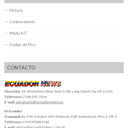
Historia
Colaboradores
Media KIT
Código de Ética
CONTACTO
Dirección:
34-18 Northern Blvd, Suite 2/6B, Long Island City, NY 11101
Teléfonos:
(718) 205-7014
semanario@ecuadornews.us
E-mail:
En Ecuador
Guayaquil:
Av. 9 de Octubre 109 y Malecón, Edif. Santistevan, Piso 3, Ofi. 1
Teléfonos:
+593 993683742
ventas@ecuadornews.com.ec
E-mail: