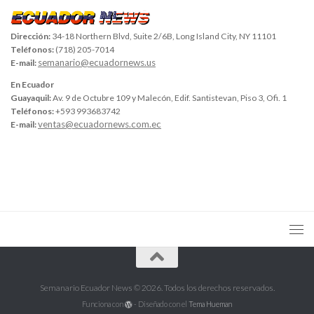
Dirección:
34-18 Northern Blvd, Suite 2/6B, Long Island City, NY 11101
Teléfonos:
(718) 205-7014
semanario@ecuadornews.us
E-mail:
En Ecuador
Guayaquil:
Av. 9 de Octubre 109 y Malecón, Edif. Santistevan, Piso 3, Ofi. 1
Teléfonos:
+593 993683742
ventas@ecuadornews.com.ec
E-mail:
Semanario Ecuador News © 2026. Todos los derechos reservados.
Funciona con
- Diseñado con el
Tema Hueman