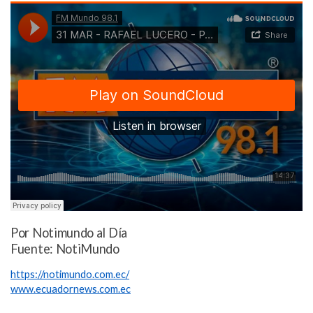
Por Notimundo al Día
Fuente: NotiMundo
https://notimundo.com.ec/
www.ecuadornews.com.ec