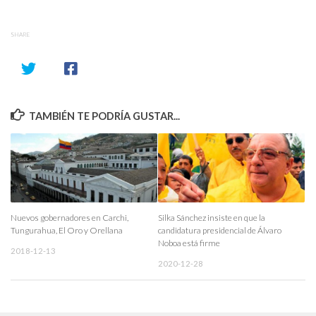
SHARE
TAMBIÉN TE PODRÍA GUSTAR...
Nuevos gobernadores en Carchi,
Silka Sánchez insiste en que la
Tungurahua, El Oro y Orellana
candidatura presidencial de Álvaro
Noboa está firme
2018-12-13
2020-12-28