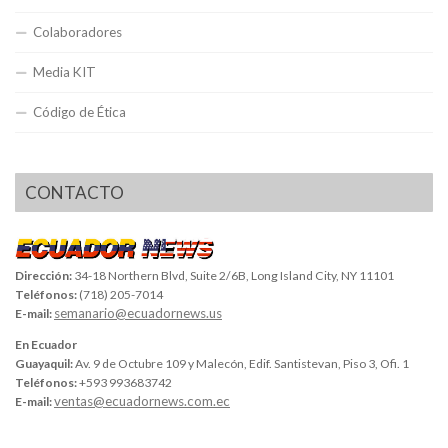
Colaboradores
Media KIT
Código de Ética
CONTACTO
Dirección:
34-18 Northern Blvd, Suite 2/6B, Long Island City, NY 11101
Teléfonos:
(718) 205-7014
semanario@ecuadornews.us
E-mail:
En Ecuador
Guayaquil:
Av. 9 de Octubre 109 y Malecón, Edif. Santistevan, Piso 3, Ofi. 1
Teléfonos:
+593 993683742
ventas@ecuadornews.com.ec
E-mail: