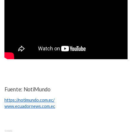
Fuente: NotiMundo
https://notimundo.com.ec/
www.ecuadornews.com.ec
SHARE