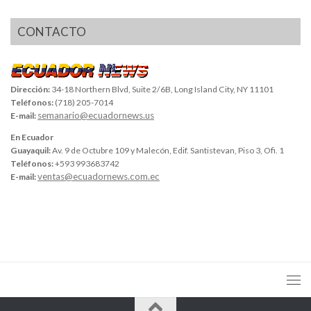
CONTACTO
Dirección:
34-18 Northern Blvd, Suite 2/6B, Long Island City, NY 11101
Teléfonos:
(718) 205-7014
semanario@ecuadornews.us
E-mail:
En Ecuador
Guayaquil:
Av. 9 de Octubre 109 y Malecón, Edif. Santistevan, Piso 3, Ofi. 1
Teléfonos:
+593 993683742
ventas@ecuadornews.com.ec
E-mail: