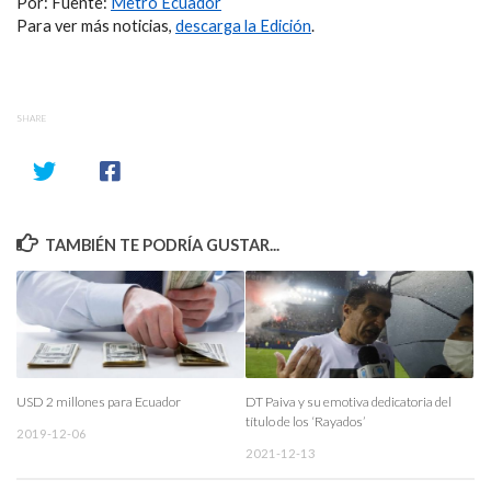
Por: Fuente:
Metro Ecuador
Para ver más noticias,
descarga la Edición
.
SHARE
TAMBIÉN TE PODRÍA GUSTAR...
USD 2 millones para Ecuador
DT Paiva y su emotiva dedicatoria del
título de los ‘Rayados’
2019-12-06
2021-12-13