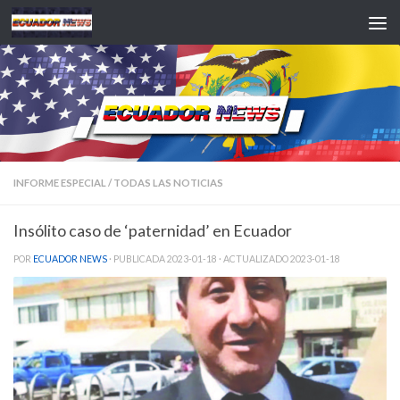
Saltar al contenido
INFORME ESPECIAL
/
TODAS LAS NOTICIAS
Insólito caso de ‘paternidad’ en Ecuador
POR
ECUADOR NEWS
· PUBLICADA
2023-01-18
· ACTUALIZADO
2023-01-18