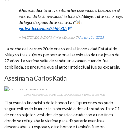
?Una estudiante universitaria fue asesinada a balazos en el
interior de la Universidad Estatal de Milagro , el asesino huyo
de lugar después de asesinarla. ??
?
pic.twitter.com/boX5hPf8Us
— ?ALERTA ECUADOR? (@AlertaEcuador7)
January 21, 2023
La noche del viernes 20 de enero en la Universidad Estatal de
Milagro tres sujetos perpetraron el asesinato de una joven de
27 años. La víctima salía de rendir un examen cuando fue
acribillada, se presume que el autor intelectual fue su expareja.
Asesinan a Carlos Kada
Carlos Kada fue asesinado El sujeto sobrevivió a dos intentos de asesinato
El presunto financista de la banda Los Tiguerones no pudo
seguir evitando la muerte, sobrevivió a dos atentados. Este 21
de enero sujetos vestidos de policías acudieron a una finca
donde se refugiaba la víctima para dispararle mientras
descansaba; su esposa y otro hombre también fueron