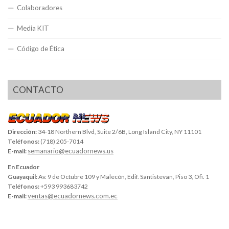
Colaboradores
Media KIT
Código de Ética
CONTACTO
Dirección:
34-18 Northern Blvd, Suite 2/6B, Long Island City, NY 11101
Teléfonos:
(718) 205-7014
semanario@ecuadornews.us
E-mail:
En Ecuador
Guayaquil:
Av. 9 de Octubre 109 y Malecón, Edif. Santistevan, Piso 3, Ofi. 1
Teléfonos:
+593 993683742
ventas@ecuadornews.com.ec
E-mail: