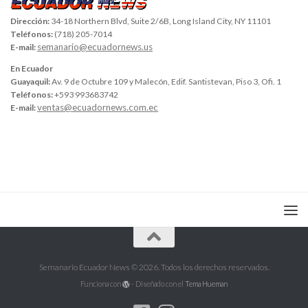
Dirección:
34-18 Northern Blvd, Suite 2/6B, Long Island City, NY 11101
Teléfonos:
(718) 205-7014
semanario@ecuadornews.us
E-mail:
En Ecuador
Guayaquil:
Av. 9 de Octubre 109 y Malecón, Edif. Santistevan, Piso 3, Ofi. 1
Teléfonos:
+593 993683742
ventas@ecuadornews.com.ec
E-mail:
Semanario Ecuador News © 2026. Todos los derechos reservados.
Funciona con
- Diseñado con el
Tema Hueman