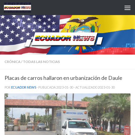
Saltar al contenido
CRÓNICA
/
TODAS LAS NOTICIAS
Placas de carros hallaron en urbanización de Daule
POR
ECUADOR NEWS
· PUBLICADA
2023-01-30
· ACTUALIZADO
2023-01-30