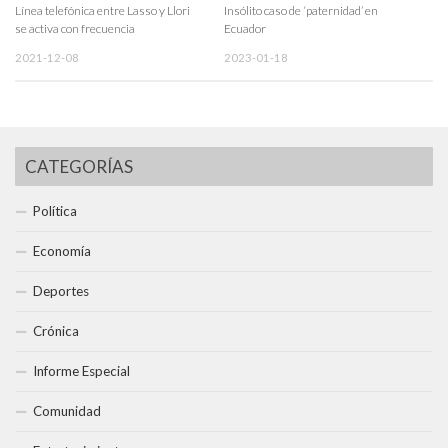
Línea telefónica entre Lasso y Llori
Insólito caso de ‘paternidad’ en
se activa con frecuencia
Ecuador
2021-12-08
2023-01-18
CATEGORÍAS
Política
Economía
Deportes
Crónica
Informe Especial
Comunidad