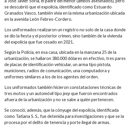
a José Javier Soria, el padre del menor (ambos asesinados), pero
se descubrió que el expolicía, identificado como Estuardo
Granados Vasco, también vivía en la misma urbanización ubicada
en la avenida León Febres-Cordero.
Los uniformados realizaron un registro no solo de la casa donde
se dio la fiesta y el posterior crimen, sino también de la vivienda
del expolicía que fue cesado en 2021.
Según la Policía, en esa casa, ubicada en la manzana 25 de la
urbanización, se hallaron 380.000 dólares en efectivo, tres pares
de placas de identificación vehicular, un arma tipo pistola,
municiones, radios de comunicación, una computadora y
uniformes similares a los de los agentes del orden.
Los uniformados también hicieron constataciones técnicas de
tres motos y un automóvil tipo
jeep
que fueron encontrados
afuera de la urbanización y no se sabe a quién pertenecen.
Se conoció, además, que la cónyuge del expolicía, identificada
como Tatiana S. S., fue detenida para investigaciones y que se la
procesa por el delito de tenencia y porte ilegal de armas.