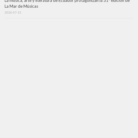
La música, arte y literatura de Ecuador protagonizan la 31ª edición de
La Mar de Músicas
2026-07-15