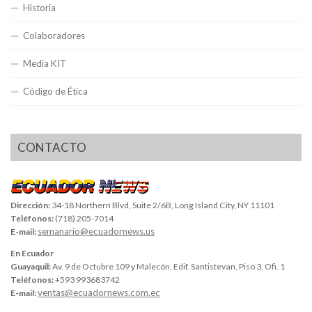
Historia
Colaboradores
Media KIT
Código de Ética
CONTACTO
Dirección:
34-18 Northern Blvd, Suite 2/6B, Long Island City, NY 11101
Teléfonos:
(718) 205-7014
semanario@ecuadornews.us
E-mail:
En Ecuador
Guayaquil:
Av. 9 de Octubre 109 y Malecón, Edif. Santistevan, Piso 3, Ofi. 1
Teléfonos:
+593 993683742
ventas@ecuadornews.com.ec
E-mail: