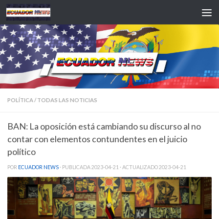
Saltar al contenido
POLÍTICA
/
TODAS LAS NOTICIAS
BAN: La oposición está cambiando su discurso al no
contar con elementos contundentes en el juicio
político
POR
ECUADOR NEWS
· PUBLICADA
2023-04-21
· ACTUALIZADO
2023-04-21