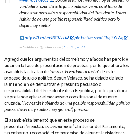
@PedroVelascoE
:"Lo que estamos mirando hoy es desviar la
verdadera razón de este juicio político, ya no es el tema de
demostrar peculado o responsabilidad del Presidente. Están
hablando de una posible responsabilidad política pero lo
dejan muy suelto".
https://t.co/vh98GVksA6
pic.twitter.com/i1bqlSYJWq
— NotiMundo (@notimundoec)
April 21, 2023
Agregó que los argumentos del correísmo y aliados han
perdido
peso
en la fase de presentación de pruebas, por lo que ahora los
asambleístas tratan de
“desviar la verdadera razón”
de este
proceso de juicio político. Según Velasco, se ha dejado de lado
la
intención
de demostrar el presunto peculado o
responsabilidad del Presidente de la República, por lo que ahora
se pretende aplicar el mecanismo constitucional de muerte
cruzada.
”Hoy están hablando de una posible responsabilidad política
pero lo dejan muy suelto, muy general”,
precisó.
El asambleísta lamentó que en este proceso se
presenten
“espectáculos bochornosos”
al interior del Parlamento,
sin embargo, reconoció el compromiso de algunos legisladores