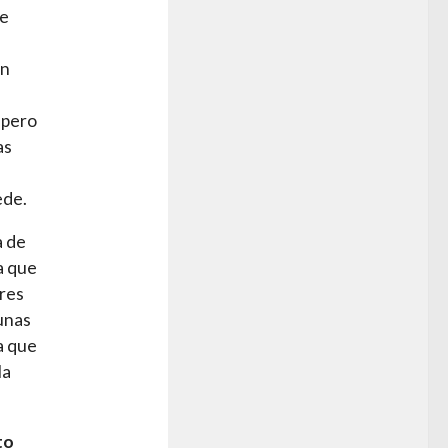
de
ón
 pero
as
ede.
a de
a que
ores
 unas
a que
la
to