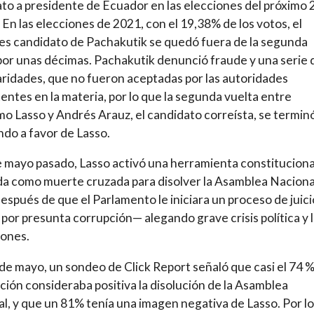
to a presidente de Ecuador en las elecciones del próximo 
 En las elecciones de 2021, con el 19,38% de los votos, el
s candidato de Pachakutik se quedó fuera de la segunda
por unas décimas. Pachakutik denunció fraude y una serie 
aridades, que no fueron aceptadas por las autoridades
ntes en la materia, por lo que la segunda vuelta entre
mo Lasso y Andrés Arauz, el candidato correísta, se termin
ndo a favor de Lasso.
e mayo pasado, Lasso activó una herramienta constituciona
a como muerte cruzada para disolver la Asamblea Naciona
después de que el Parlamento le iniciara un proceso de juici
o por presunta corrupción— alegando grave crisis política y 
iones.
 de mayo, un sondeo de Click Report señaló que casi el 74 
ación consideraba positiva la disolución de la Asamblea
l, y que un 81% tenía una imagen negativa de Lasso. Por lo