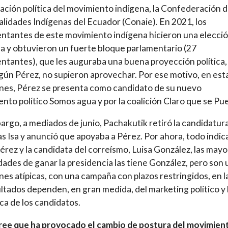
ación política del movimiento indígena, la Confederación 
lidades Indígenas del Ecuador (Conaie). En 2021, los
ntantes de este movimiento indígena hicieron una elecci
ca y obtuvieron un fuerte bloque parlamentario (27
ntantes), que les auguraba una buena proyección política,
gún Pérez, no supieron aprovechar. Por ese motivo, en est
nes, Pérez se presenta como candidato de su nuevo
nto político Somos agua y por la coalición Claro que se Pu
argo, a mediados de junio, Pachakutik retiró la candidatur
s Isa y anunció que apoyaba a Pérez. Por ahora, todo indic
érez y la candidata del correísmo, Luisa González, las may
idades de ganar la presidencia las tiene González, pero son
nes atípicas, con una campaña con plazos restringidos, en l
ultados dependen, en gran medida, del marketing político y 
ica de los candidatos.
ree que ha provocado el cambio de postura del movimien