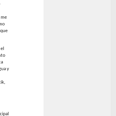
o
o me
omo
 que
 el
nto
ca
gua y
ik,
.
cipal