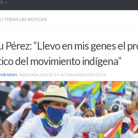
WS
A
/
TODAS LAS NOTICIAS
 Pérez: “Llevo en mis genes el p
tico del movimiento indígena”
DOR NEWS
· PUBLICADA
2023-07-19
· ACTUALIZADO
2023-07-19