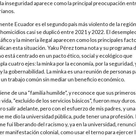
la inseguridad aparece como la principal preocupación entr
ianos.
ente Ecuador es el segundo país más violento de la región,
 homicidios casi se duplicó entre 2021 y 2022. El desempleo
áfico y la minería ilegal aparecen como los principales fact
lican esta situación. Yaku Pérez toma nota y su programa 
o está centrado en un pacto ético, social y ecológico que
la cuatro ejes: la minka por la economía, por la seguridad, 
a y la gobernabilidad. La minka es una reunión de personas p
r un trabajo común sin mediar un beneficio económico.
iene de una “familia humilde”, y reconoce que sus primeros
 vida, “excluido de los servicios básicos”, fueron muy duros
ro salir adelante, pero con el esfuerzo de mis padres, y una
e me dio la universidad pública, pude tener una profesión.
me fui liberando del racismo y, ya en la universidad, renunci
er manifestación colonial, como usar el terno para ejercer 