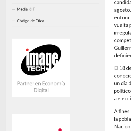
candida
Media KIT
agosto.
entonce
Código de Ética
vuelta 
irregul
compete
Guiller
definie
El 18 d
conocid
un día 
polític
a elecc
A fines
la pobl
Naciona