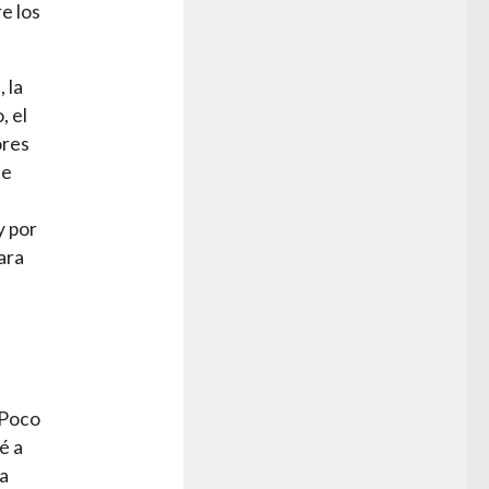
e los
 la
, el
ores
de
y por
ara
.
 Poco
é a
la