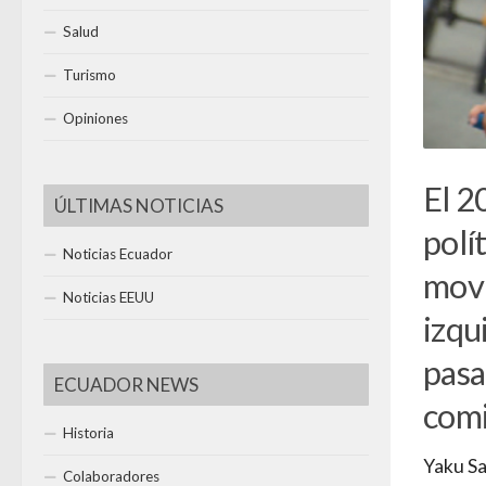
Salud
Turismo
Opiniones
El 2
ÚLTIMAS NOTICIAS
polí
Noticias Ecuador
movi
Noticias EEUU
izqu
pasa
ECUADOR NEWS
comi
Historia
Yaku Sa
Colaboradores