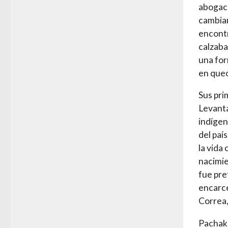
abogací
cambiar
encontr
calzaba
una for
en quec
Sus pri
Levanta
indígen
del paí
la vida
nacimie
fue pre
encarce
Correa,
Pachaku