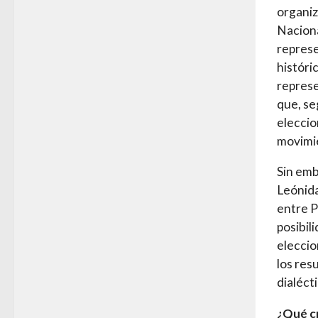
organiz
Naciona
represe
históri
represe
que, se
eleccio
movimie
Sin emb
Leónida
entre P
posibil
eleccio
los res
dialéct
¿Qué c