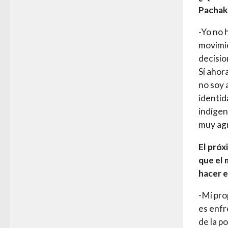
Pachaku
-Yo no 
movimie
decisio
Sí ahor
no soy 
identid
indígen
muy agr
El próx
que el 
hacer e
-Mi pro
es enfr
de la p