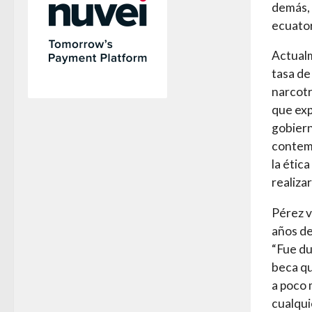
demás, 
ecuator
Actualm
tasa de
narcotr
que exp
gobiern
contemp
la étic
realiza
Pérez v
años de
“Fue du
beca qu
a poco 
cualqui