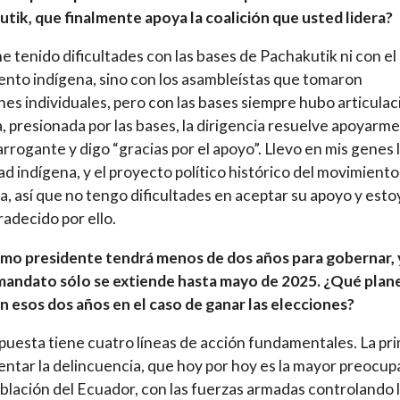
tik, que finalmente apoya la coalición que usted lidera?
he tenido dificultades con las bases de Pachakutik ni con el
nto indígena, sino con los asambleístas que tomaron
nes individuales, pero con las bases siempre hubo articulac
a, presionada por las bases, la dirigencia resuelve apoyarme
arrogante y digo “gracias por el apoyo”. Llevo en mis genes 
ad indígena, y el proyecto político histórico del movimiento
a, así que no tengo dificultades en aceptar su apoyo y esto
adecido por ello.
imo presidente tendrá menos de dos años para gobernar, 
mandato sólo se extiende hasta mayo de 2025. ¿Qué plan
n esos dos años en el caso de ganar las elecciones?
puesta tiene cuatro líneas de acción fundamentales. La pr
entar la delincuencia, que hoy por hoy es la mayor preocup
oblación del Ecuador, con las fuerzas armadas controlando 