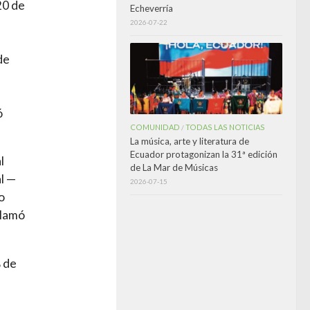
20 de
Echeverría
2026-07-22
de
ó
COMUNIDAD
TODAS LAS NOTICIAS
/
La música, arte y literatura de
Ecuador protagonizan la 31ª edición
l
de La Mar de Músicas
l —
2026-07-15
o
llamó
% de