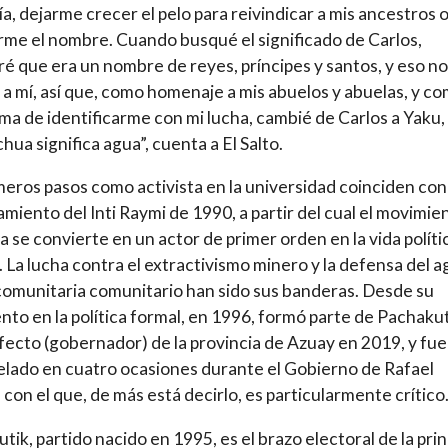
a, dejarme crecer el pelo para reivindicar a mis ancestros 
me el nombre. Cuando busqué el significado de Carlos,
é que era un nombre de reyes, príncipes y santos, y eso n
 a mí, así que, como homenaje a mis abuelos y abuelas, y c
ma de identificarme con mi lucha, cambié de Carlos a Yaku,
hua significa agua”, cuenta a El Salto.
meros pasos como activista en la universidad coinciden con
miento del Inti Raymi de 1990, a partir del cual el movimie
a se convierte en un actor de primer orden en la vida políti
s. La lucha contra el extractivismo minero y la defensa del a
 comunitaria comunitario han sido sus banderas. Desde su
nto en la política formal, en 1996, formó parte de Pachakut
fecto (gobernador) de la provincia de Azuay en 2019, y fue
lado en cuatro ocasiones durante el Gobierno de Rafael
 con el que, de más está decirlo, es particularmente crítico
tik, partido nacido en 1995, es el brazo electoral de la prin