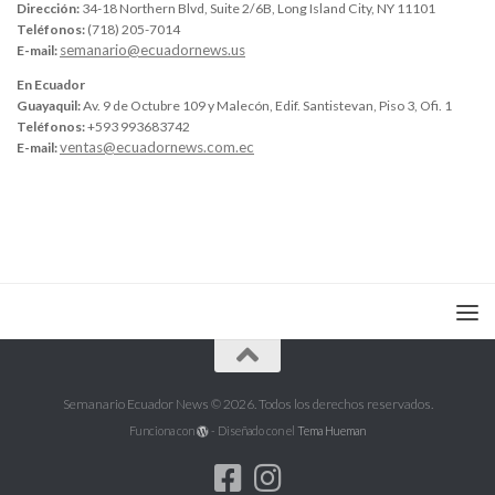
Dirección:
34-18 Northern Blvd, Suite 2/6B, Long Island City, NY 11101
Teléfonos:
(718) 205-7014
semanario@ecuadornews.us
E-mail:
En Ecuador
Guayaquil:
Av. 9 de Octubre 109 y Malecón, Edif. Santistevan, Piso 3, Ofi. 1
Teléfonos:
+593 993683742
ventas@ecuadornews.com.ec
E-mail:
Semanario Ecuador News © 2026. Todos los derechos reservados.
Funciona con
- Diseñado con el
Tema Hueman