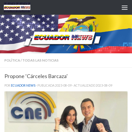
Saltar al contenido
POLÍTICA
/
TODAS LAS NOTICIAS
Propone ‘Cárceles Barcaza’
POR
ECUADOR NEWS
· PUBLICADA
2023-08-09
· ACTUALIZADO
2023-08-09