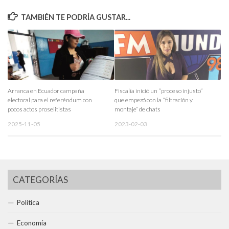
TAMBIÉN TE PODRÍA GUSTAR...
Arranca en Ecuador campaña
Fiscalía inició un “proceso injusto”
electoral para el referéndum con
que empezó con la “filtración y
pocos actos proselitistas
montaje” de chats
2025-11-05
2023-02-03
CATEGORÍAS
Política
Economía