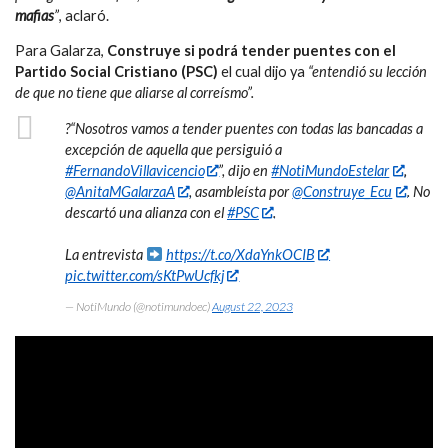
mafias
”
, aclaró.
Para Galarza,
Construye si podrá tender puentes con el
Partido Social Cristiano (PSC)
el cual dijo ya
“entendió su lección
de que no tiene que aliarse al correísmo”.
?“Nosotros vamos a tender puentes con todas las bancadas a
excepción de aquella que persiguió a
#FernandoVillavicencio
”, dijo en
#NotiMundoEstelar
,
@AnitaMGalarzaA
, asambleísta por
@Construye_Ecu
. No
descartó una alianza con el
#PSC
.
La entrevista
https://t.co/XdaYnkOCIB
pic.twitter.com/sKtPwUcfkj
— NotiMundo (@notimundoec)
August 22, 2023