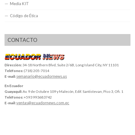
Media KIT
Código de Ética
CONTACTO
Dirección:
34-18 Northern Blvd, Suite 2/6B, Long Island City, NY 11101
Teléfonos:
(718) 205-7014
semanario@ecuadornews.us
E-mail:
En Ecuador
Guayaquil:
Av. 9 de Octubre 109 y Malecón, Edif. Santistevan, Piso 3, Ofi. 1
Teléfonos:
+593 993683742
ventas@ecuadornews.com.ec
E-mail: