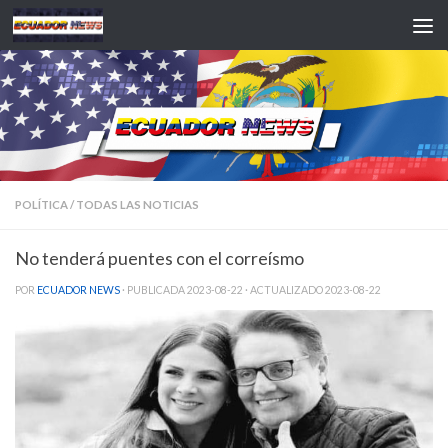
Saltar al contenido
POLÍTICA
/
TODAS LAS NOTICIAS
No tenderá puentes con el correísmo
POR
ECUADOR NEWS
· PUBLICADA
2023-08-22
· ACTUALIZADO
2023-08-22