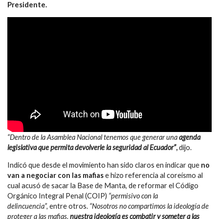
Presidente.
“Dentro de la Asamblea Nacional tenemos que generar una
agenda
legislativa que permita devolverle la seguridad al Ecuador”
,
dijo.
Indicó que desde el movimiento han sido claros en indicar que
no
van a negociar con las mafias
e hizo referencia al coreísmo al
cual acusó de sacar la Base de Manta, de reformar el Código
Orgánico Integral Penal (COIP)
“permisivo con la
delincuencia”,
entre otros.
“Nosotros no compartimos la ideología de
proteger a las mafias,
nuestra ideología es combatir y someter a las