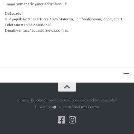
semanario@ecuadornews.us
E-mail:
En Ecuador
Guayaquil:
Av. 9 de Octubre 109 y Malecón, Edif. Santistevan, Piso 3, Ofi. 1
Teléfonos:
+593 993683742
ventas@ecuadornews.com.ec
E-mail:
Semanario Ecuador News © 2026. Todos los derechos reservados.
Funciona con
- Diseñado con el
Tema Hueman