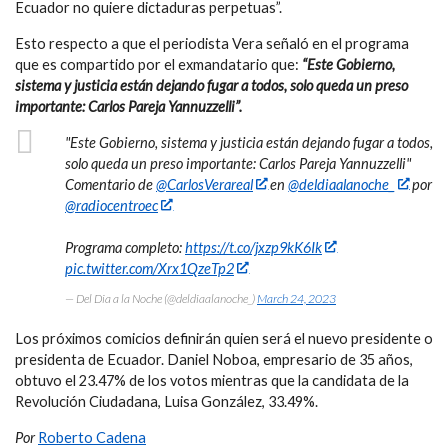
Ecuador no quiere dictaduras perpetuas”.
Esto respecto a que el periodista Vera señaló en el programa
que es compartido por el exmandatario que:
“Este Gobierno,
sistema y justicia están dejando fugar a todos, solo queda un preso
importante: Carlos Pareja Yannuzzelli”.
"Este Gobierno, sistema y justicia están dejando fugar a todos,
solo queda un preso importante: Carlos Pareja Yannuzzelli"
Comentario de
@CarlosVerareal
en
@deldiaalanoche_
por
@radiocentroec
Programa completo:
https://t.co/jxzp9kK6Ik
pic.twitter.com/Xrx1QzeTp2
— Del Dia a la Noche (@deldiaalanoche_)
March 24, 2023
Los próximos comicios definirán quien será el nuevo presidente o
presidenta de Ecuador. Daniel Noboa, empresario de 35 años,
obtuvo el 23.47% de los votos mientras que la candidata de la
Revolución Ciudadana, Luisa González, 33.49%.
Por
Roberto Cadena