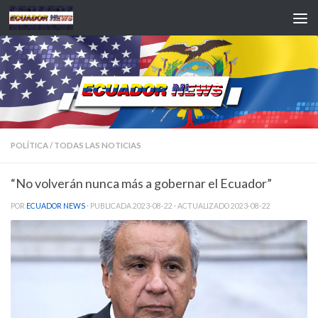
Saltar al contenido
POLÍTICA
/
TODAS LAS NOTICIAS
“No volverán nunca más a gobernar el Ecuador”
POR
ECUADOR NEWS
· PUBLICADA
2023-08-22
· ACTUALIZADO
2023-08-22