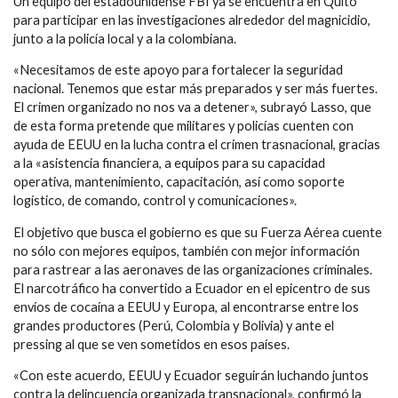
Un equipo del estadounidense FBI ya se encuentra en Quito
para participar en las investigaciones alrededor del magnicidio,
junto a la policía local y a la colombiana.
«Necesitamos de este apoyo para fortalecer la seguridad
nacional. Tenemos que estar más preparados y ser más fuertes.
El crimen organizado no nos va a detener», subrayó Lasso, que
de esta forma pretende que militares y policías cuenten con
ayuda de EEUU en la lucha contra el crimen trasnacional, gracias
a la «asistencia financiera, a equipos para su capacidad
operativa, mantenimiento, capacitación, así como soporte
logístico, de comando, control y comunicaciones».
El objetivo que busca el gobierno es que su Fuerza Aérea cuente
no sólo con mejores equipos, también con mejor información
para rastrear a las aeronaves de las organizaciones criminales.
El narcotráfico ha convertido a Ecuador en el epicentro de sus
envíos de cocaína a EEUU y Europa, al encontrarse entre los
grandes productores (Perú, Colombia y Bolivia) y ante el
pressing al que se ven sometidos en esos países.
«Con este acuerdo, EEUU y Ecuador seguirán luchando juntos
contra la delincuencia organizada transnacional», confirmó la