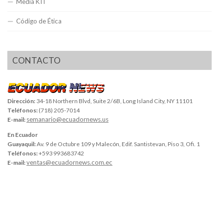
Media KIT
Código de Ética
CONTACTO
Dirección:
34-18 Northern Blvd, Suite 2/6B, Long Island City, NY 11101
Teléfonos:
(718) 205-7014
semanario@ecuadornews.us
E-mail:
En Ecuador
Guayaquil:
Av. 9 de Octubre 109 y Malecón, Edif. Santistevan, Piso 3, Ofi. 1
Teléfonos:
+593 993683742
ventas@ecuadornews.com.ec
E-mail: