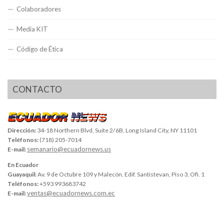
Colaboradores
Media KIT
Código de Ética
CONTACTO
Dirección:
34-18 Northern Blvd, Suite 2/6B, Long Island City, NY 11101
Teléfonos:
(718) 205-7014
semanario@ecuadornews.us
E-mail:
En Ecuador
Guayaquil:
Av. 9 de Octubre 109 y Malecón, Edif. Santistevan, Piso 3, Ofi. 1
Teléfonos:
+593 993683742
ventas@ecuadornews.com.ec
E-mail: