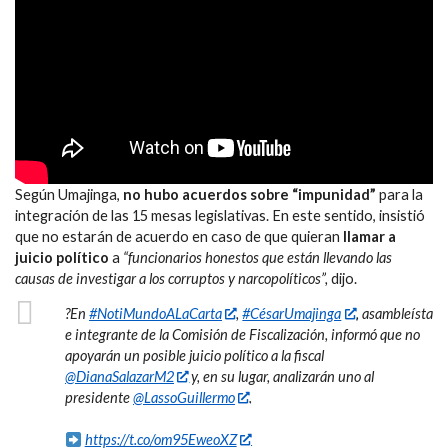
Según Umajinga,
no hubo acuerdos sobre “impunidad”
para la
integración de las 15 mesas legislativas. En este sentido, insistió
que no estarán de acuerdo en caso de que quieran
llamar a
juicio político
a
“funcionarios honestos que están llevando las
causas de investigar a los corruptos y narcopolíticos”,
dijo.
?En
#NotiMundoALaCarta
,
#CésarUmajinga
, asambleísta
e integrante de la Comisión de Fiscalización, informó que no
apoyarán un posible juicio político a la fiscal
@DianaSalazarM2
y, en su lugar, analizarán uno al
presidente
@LassoGuillermo
.
https://t.co/om95EweoXZ