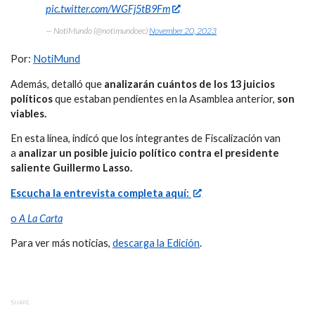
pic.twitter.com/WGFj5tB9Fm
— NotiMundo (@notimundoec)
November 20, 2023
Por:
NotiMund
Además, detalló que
analizarán cuántos de los 13 juicios
políticos
que estaban pendientes en la Asamblea anterior,
son
viables.
En esta línea, indicó que los integrantes de Fiscalización van
a
analizar un posible juicio político contra el presidente
saliente Guillermo Lasso.
Escucha la entrevista completa aquí:
o
A La Carta
Para ver más noticias,
descarga la Edición
.
SHARE