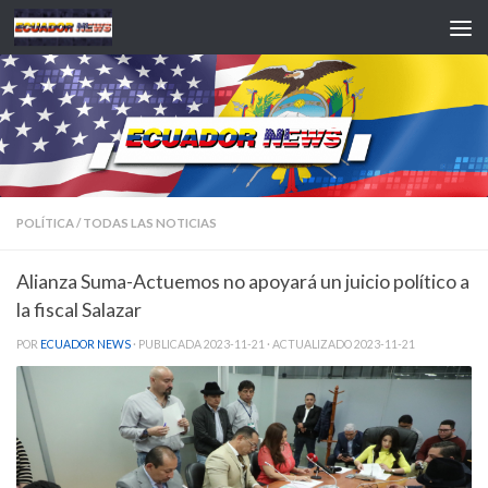
Saltar al contenido
POLÍTICA
/
TODAS LAS NOTICIAS
Alianza Suma-Actuemos no apoyará un juicio político a
la fiscal Salazar
POR
ECUADOR NEWS
· PUBLICADA
2023-11-21
· ACTUALIZADO
2023-11-21