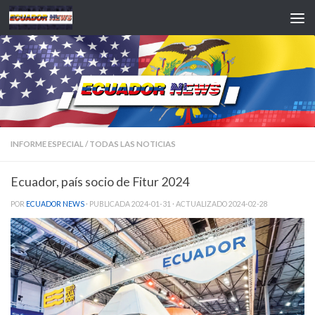
Saltar al contenido
INFORME ESPECIAL
/
TODAS LAS NOTICIAS
Ecuador, país socio de Fitur 2024
POR
ECUADOR NEWS
· PUBLICADA
2024-01-31
· ACTUALIZADO
2024-02-28