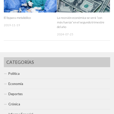
El bypass metabólico
La recesión económica se verá “con
más fuerza” en el segundo trimestre
2019-11-19
del año
2024-07-25
CATEGORÍAS
Política
Economía
Deportes
Crónica