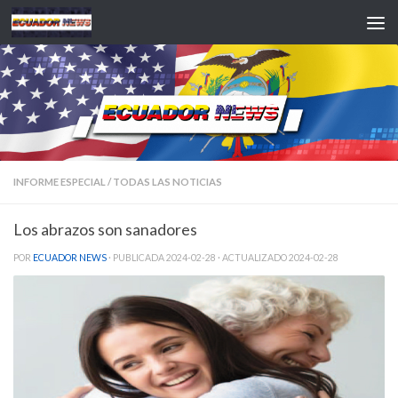
Saltar al contenido
INFORME ESPECIAL
/
TODAS LAS NOTICIAS
Los abrazos son sanadores
POR
ECUADOR NEWS
· PUBLICADA
2024-02-28
· ACTUALIZADO
2024-02-28