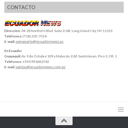
CONTACTO
Dirección:
34-18 Northern Blvd, Suite 2/6B, Long Island City, NY 11101
Teléfonos:
(718) 205-7014
semanario@ecuadornews.us
E-mail:
En Ecuador
Guayaquil:
Av. 9 de Octubre 109 y Malecón, Edif. Santistevan, Piso 3, Ofi. 1
Teléfonos:
+593 993683742
ventas@ecuadornews.com.ec
E-mail: