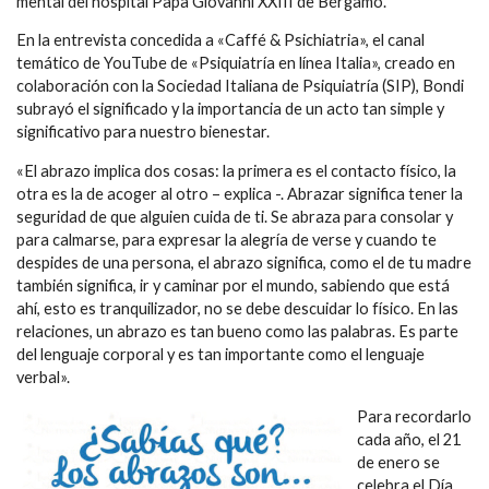
mental del hospital Papa Giovanni XXIII de Bérgamo.
En la entrevista concedida a «Caffé & Psichiatria», el canal
temático de YouTube de «Psiquiatría en línea Italia», creado en
colaboración con la Sociedad Italiana de Psiquiatría (SIP), Bondi
subrayó el significado y la importancia de un acto tan simple y
significativo para nuestro bienestar.
«El abrazo implica dos cosas: la primera es el contacto físico, la
otra es la de acoger al otro – explica -. Abrazar significa tener la
seguridad de que alguien cuida de ti. Se abraza para consolar y
para calmarse, para expresar la alegría de verse y cuando te
despides de una persona, el abrazo significa, como el de tu madre
también significa, ir y caminar por el mundo, sabiendo que está
ahí, esto es tranquilizador, no se debe descuidar lo físico. En las
relaciones, un abrazo es tan bueno como las palabras. Es parte
del lenguaje corporal y es tan importante como el lenguaje
verbal».
Para recordarlo
cada año, el 21
de enero se
celebra el Día