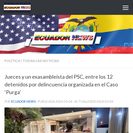
Saltar al contenido
POLÍTICA
/
TODAS LAS NOTICIAS
Jueces y un exasambleísta del PSC, entre los 12
detenidos por delincuencia organizada en el Caso
‘Purga’
POR
ECUADOR NEWS
· PUBLICADA
2024-03-04
· ACTUALIZADO
2024-03-04