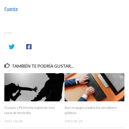
Fuente
SHARE
TAMBIÉN TE PODRÍA GUSTAR...
Guayas y Pichincha registran más
Aún no pagan a todos los servidores
casos de femicidio
públicos
2021-06-08
2020-05-22