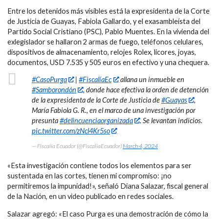
Entre los detenidos más visibles está la expresidenta de la Corte
de Justicia de Guayas, Fabiola Gallardo, y el exasambleísta del
Partido Social Cristiano (PSC), Pablo Muentes. En la vivienda del
exlegislador se hallaron 2 armas de fuego, teléfonos celulares,
dispositivos de almacenamiento, relojes Rolex, licores, joyas,
documentos, USD 7.535 y 505 euros en efectivo y una chequera.
#CasoPurga
|
#FiscalíaEc
allana un inmueble en
#Samborondón
, donde hace efectiva la orden de detención
de la expresidenta de la Corte de Justicia de
#Guayas
,
María Fabiola G. R., en el marco de una investigación por
presunta
#delincuenciaorganizada
. Se levantan indicios.
pic.twitter.com/zNcl4Kr5so
— Fiscalía Ecuador (@FiscaliaEcuador)
March 4, 2024
«Esta investigación contiene todos los elementos para ser
sustentada en las cortes, tienen mi compromiso: ¡no
permitiremos la impunidad!», señaló Diana Salazar, fiscal general
de la Nación, en un video publicado en redes sociales.
Salazar agregó: «El caso Purga es una demostración de cómo la