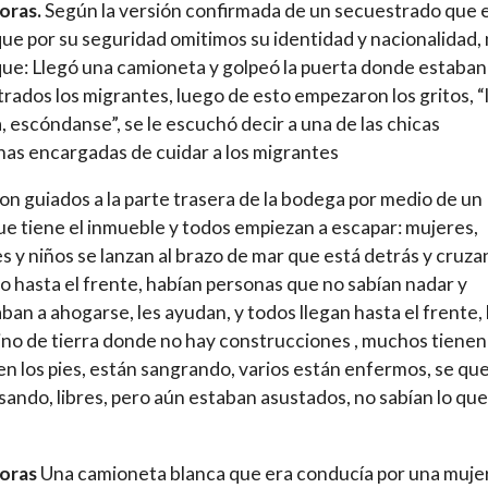
oras.
Según la versión confirmada de un secuestrado que 
 que por su seguridad omitimos su identidad y nacionalidad,
que: Llegó una camioneta y golpeó la puerta donde estaban
rados los migrantes, luego de esto empezaron los gritos, “
a, escóndanse”, se le escuchó decir a una de las chicas
as encargadas de cuidar a los migrantes
on guiados a la parte trasera de la bodega por medio de un
ue tiene el inmueble y todos empiezan a escapar: mujeres,
 y niños se lanzan al brazo de mar que está detrás y cruza
 hasta el frente, habían personas que no sabían nadar y
an a ahogarse, les ayudan, y todos llegan hasta el frente,
no de tierra donde no hay construcciones , muchos tienen
en los pies, están sangrando, varios están enfermos, se qu
ando, libres, pero aún estaban asustados, no sabían lo que
horas
Una camioneta blanca que era conducía por una muje