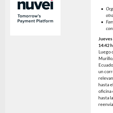
Org
otr
Fam
cont
Jueves
14:42 
Luego d
Murillo
Ecuador
un corr
relevan
hasta e
oficina
hasta l
reenvía