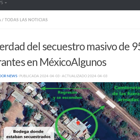
WS
A
/
TODAS LAS NOTICIAS
erdad del secuestro masivo de 9
rantes en MéxicoAlgunos
DOR NEWS
· PUBLICADA
2024-04-03
· ACTUALIZADO
2024-04-03