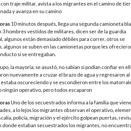
con traje militar, avista a los migrantes en el camino de tier
 nada y avanza en su camino
horas
10 minutos después, llega una segunda camioneta bla
n 3 hombres vestidos de militares, dicen ser de la guardia
l, algunos están demasiado débiles para correr, otros se
, algunos se suben en las camionetas porque les ofreciero
nducto si se entregaban.
upo, la mayoría; se asustó, no sabían si podían confiar en ell
aron nuevamente a cruzar el brazo de agua y regresaron al
a estaba oscureciendo y se escondieron entre los matorral
 ningún operativo, pero todos escaparon
horas
Uno de los secuestrados informa a la familia que viene
ades, a lo lejos los migrantes observan el operativo, eleme
scalía, policía, migración y el ejército golpean puertas, revis
n donde estaban secuestrados los migrantes, no encuentr