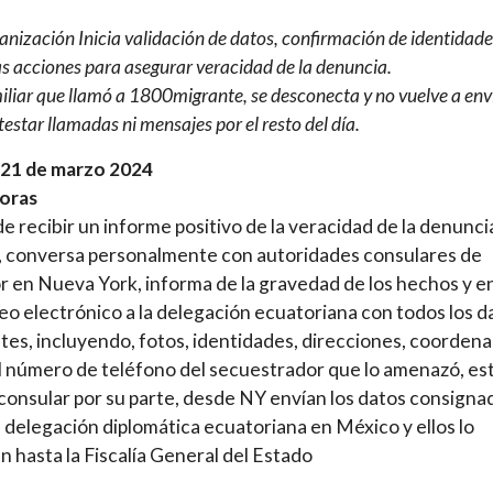
anización Inicia validación de datos, confirmación de identidade
as acciones para asegurar veracidad de la denuncia.
iliar que llamó a 1800migrante, se desconecta y no vuelve a envi
estar llamadas ni mensajes por el resto del día.
 21 de marzo 2024
horas
e recibir un informe positivo de la veracidad de la denunci
, conversa personalmente con autoridades consulares de
 en Nueva York, informa de la gravedad de los hechos y e
eo electrónico a la delegación ecuatoriana con todos los d
tes, incluyendo, fotos, identidades, direcciones, coordena
l número de teléfono del secuestrador que lo amenazó, es
 consular por su parte, desde NY envían los datos consigna
a delegación diplomática ecuatoriana en México y ellos lo
n hasta la Fiscalía General del Estado