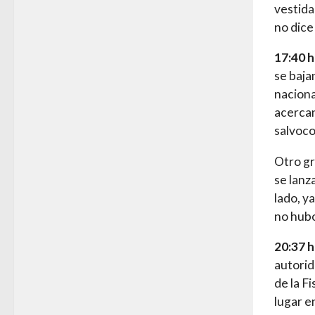
vestida 
no dice
17:40 
se baja
naciona
acercan
salvoco
Otro gr
se lanz
lado, y
no hubo
20:37 
autorid
de la Fi
lugar e