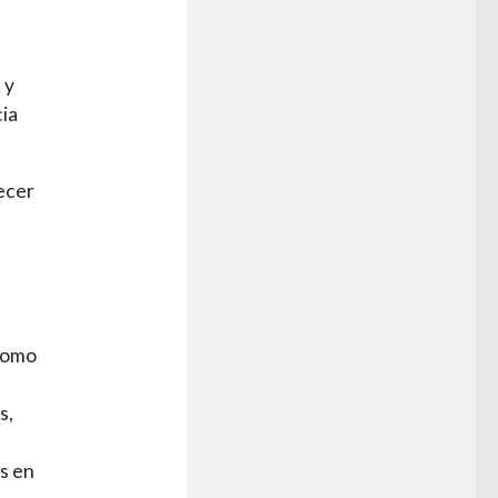
 y
cia
ecer
 como
s,
s en