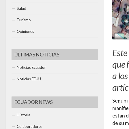
Salud
Turismo
Opiniones
Este
ÚLTIMAS NOTICIAS
que 
Noticias Ecuador
a los
Noticias EEUU
artíc
Según 
ECUADOR NEWS
manifie
Historia
están d
de su m
Colaboradores