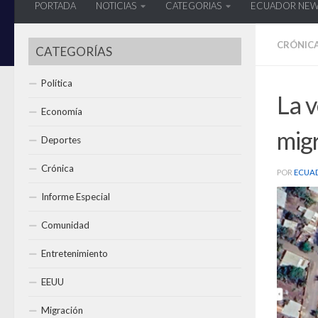
PORTADA
NOTICIAS
CATEGORIAS
ECUADOR NE
CRÓNIC
CATEGORÍAS
Política
La v
Economía
mig
Deportes
Crónica
POR
ECUA
Informe Especial
Comunidad
Entretenimiento
EEUU
Migración