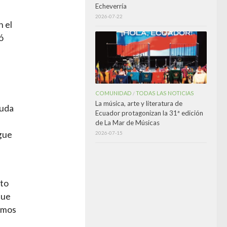
Echeverría
2026-07-22
n el
ó
COMUNIDAD
TODAS LAS NOTICIAS
/
La música, arte y literatura de
yuda
Ecuador protagonizan la 31ª edición
de La Mar de Músicas
igue
2026-07-15
a
nto
que
uimos