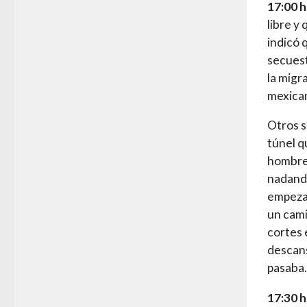
17:00 h
libre y
indicó 
secuest
la migr
mexican
Otros s
túnel q
hombres
nadando
empezab
un cami
cortes 
descans
pasaba.
17:30 