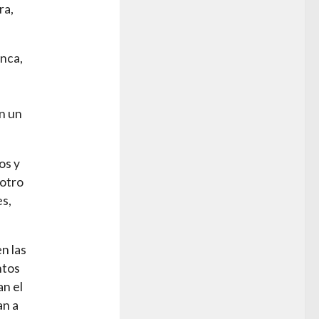
ra,
nca,
n un
os y
 otro
es,
n las
ntos
an el
an a