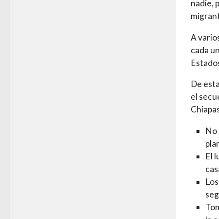
nadie, 
migran
A vario
cada un
Estado
De esta
el secu
Chiapas
No 
pla
El 
cas
Los
seg
Tom