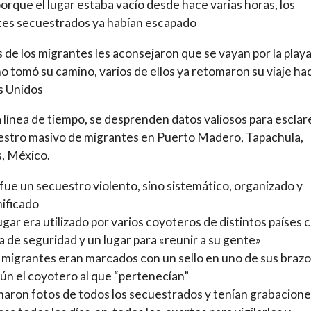
porque el lugar estaba vacío desde hace varias horas, los
tes secuestrados ya habían escapado
s de los migrantes les aconsejaron que se vayan por la playa
o tomó su camino, varios de ellos ya retomaron su viaje ha
s Unidos
 línea de tiempo, se desprenden datos valiosos para esclar
estro masivo de migrantes en Puerto Madero, Tapachula,
, México.
fue un secuestro violento, sino sistemático, organizado y
nificado
lugar era utilizado por varios coyoteros de distintos países
a de seguridad y un lugar para «reunir a su gente»
 migrantes eran marcados con un sello en uno de sus brazo
ún el coyotero al que “pertenecían”
aron fotos de todos los secuestrados y tenían grabacione