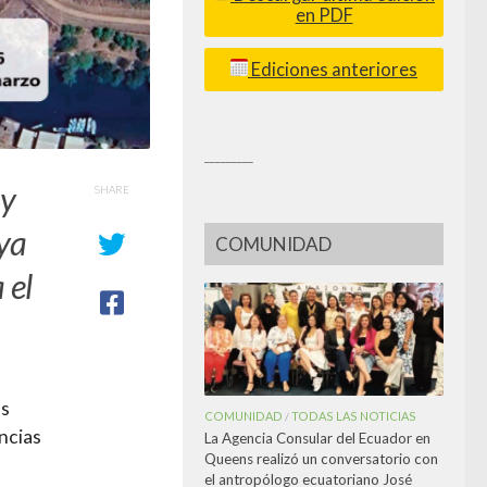
en PDF
Ediciones anteriores
_________
 y
SHARE
oya
COMUNIDAD
 el
as
COMUNIDAD
TODAS LAS NOTICIAS
/
encias
La Agencia Consular del Ecuador en
Queens realizó un conversatorio con
el antropólogo ecuatoriano José