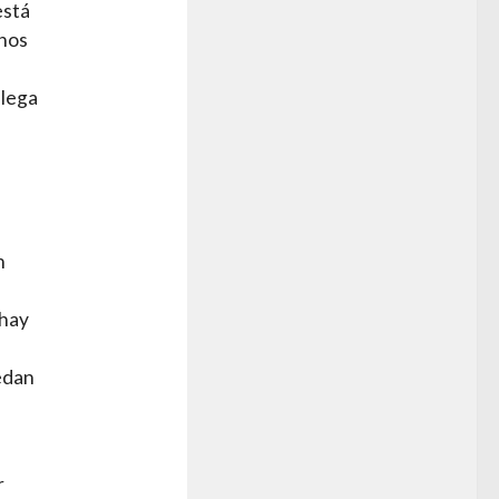
está
 nos
llega
n
 hay
edan
r