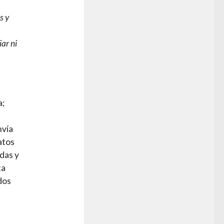
s y
ar ni
a;
nvía
atos
das y
ta
dos