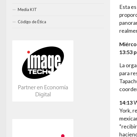
Esta es
Media KIT
proporc
Código de Ética
panoram
realme
Miérco
13:53 p
La orga
para re
Tapachu
coorden
14:13
W
York, r
mexican
“recibi
haciend