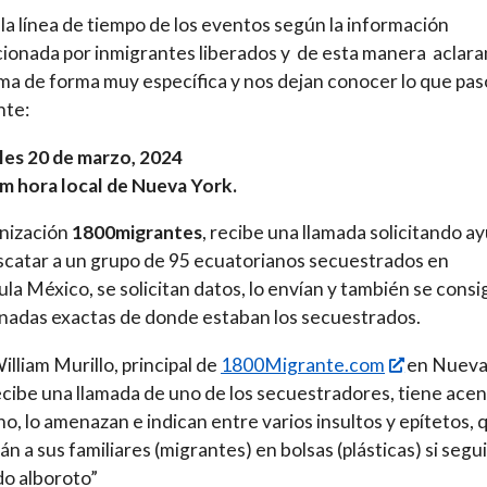
 la línea de tiempo de los eventos según la información
ionada por inmigrantes liberados y de esta manera aclara
a de forma muy específica y nos dejan conocer lo que pas
nte:
les 20 de marzo, 2024
m hora local de Nueva York.
nización
1800migrantes
, recibe una llamada solicitando a
scatar a un grupo de 95 ecuatorianos secuestrados en
la México, se solicitan datos, lo envían y también se cons
adas exactas de donde estaban los secuestrados.
illiam Murillo, principal de
1800Migrante.com
en Nuev
ecibe una llamada de uno de los secuestradores, tiene ace
o, lo amenazan e indican entre varios insultos y epítetos, 
rán a sus familiares (migrantes) en bolsas (plásticas) si seg
o alboroto”