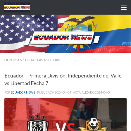
Saltar al contenido
DEPORTES
/
TODAS LAS NOTICIAS
Ecuador – Primera División: Independiente del Valle
vs Libertad Fecha 7
POR
ECUADOR NEWS
· PUBLICADA
2024-04-04
· ACTUALIZADO
2024-04-04