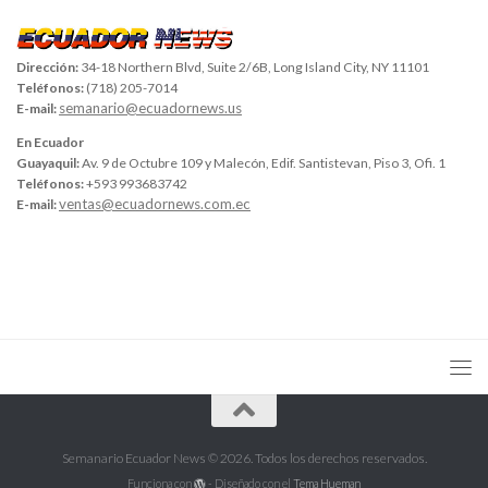
Dirección:
34-18 Northern Blvd, Suite 2/6B, Long Island City, NY 11101
Teléfonos:
(718) 205-7014
semanario@ecuadornews.us
E-mail:
En Ecuador
Guayaquil:
Av. 9 de Octubre 109 y Malecón, Edif. Santistevan, Piso 3, Ofi. 1
Teléfonos:
+593 993683742
ventas@ecuadornews.com.ec
E-mail:
Semanario Ecuador News © 2026. Todos los derechos reservados.
Funciona con
- Diseñado con el
Tema Hueman