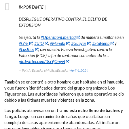
IMPORTANTE||
DESPLIEGUE OPERATIVO CONTRA EL DELITO DE
EXTORSIÓN
Se ejecuta la
#OperaciónLibertad
de manera simultánea en
#GYE
,
#UIO
,
#Manabí
,
#Guayas
,
#StaElena
y
#LosRíos
, con nuestra Fuerza Investigativa contra la
Extorsión (FICE), a fin de continuar combatiendo la…
pic.twitter.com/t8x9jOnyvI
— Policía Ecuador (@PoliciaEcuador)
April 4, 2024
También se encontró a otro hombre que habitaba en el inmueble,
y que fueron identificados dentro del grupo organizado Los
Tiguerones. Las autoridades indicaron que este operativo se dio
debido a las últimas muertes violentas en la zona.
Los policías atravesaron un
tramo estrecho lleno de baches y
fango.
Luego, un cerramiento de cañas que ocultaban un
complejo de casas aparentemente abandonadas. Allí indicaron
que esos inmuebles sirven para tener a las personas