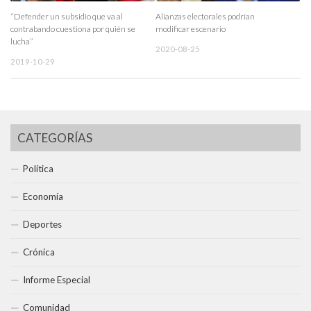
“Defender un subsidio que va al
Alianzas electorales podrían
contrabando cuestiona por quién se
modificar escenario
lucha”
2020-08-25
2019-10-29
CATEGORÍAS
Política
Economía
Deportes
Crónica
Informe Especial
Comunidad