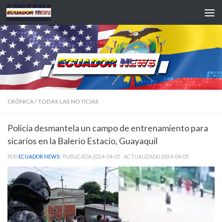
Saltar al contenido
CRÓNICA
/
TODAS LAS NOTICIAS
Policía desmantela un campo de entrenamiento para
sicarios en la Balerio Estacio, Guayaquil
POR
ECUADOR NEWS
· PUBLICADA
2024-04-05
· ACTUALIZADO
2024-04-05