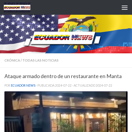
Saltar al contenido
CRÓNICA
/
TODAS LAS NOTICIAS
Ataque armado dentro de un restaurante en Manta
POR
ECUADOR NEWS
· PUBLICADA
2024-07-22
· ACTUALIZADO
2024-07-22