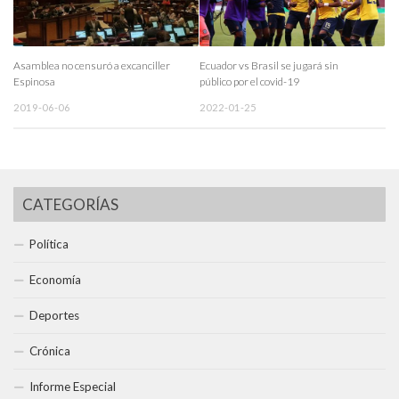
Asamblea no censuró a excanciller
Ecuador vs Brasil se jugará sin
Espinosa
público por el covid-19
2019-06-06
2022-01-25
CATEGORÍAS
Política
Economía
Deportes
Crónica
Informe Especial