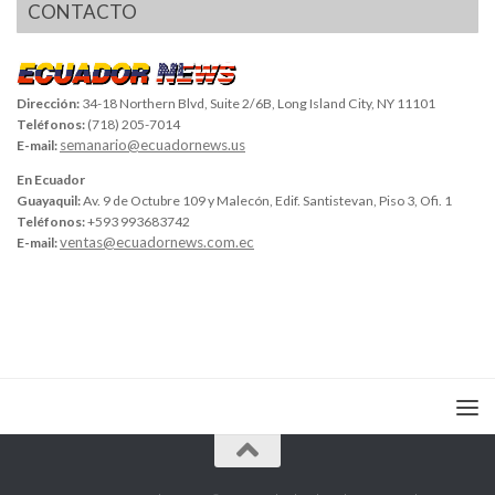
CONTACTO
Dirección:
34-18 Northern Blvd, Suite 2/6B, Long Island City, NY 11101
Teléfonos:
(718) 205-7014
semanario@ecuadornews.us
E-mail:
En Ecuador
Guayaquil:
Av. 9 de Octubre 109 y Malecón, Edif. Santistevan, Piso 3, Ofi. 1
Teléfonos:
+593 993683742
ventas@ecuadornews.com.ec
E-mail: