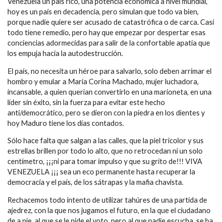
Venezuela un país rico, una potencia económica a nivel mundial,
hoy es un país en decadencia, pero simulan que todo va bien,
porque nadie quiere ser acusado de catastrófica o de carca. Casi
todo tiene remedio, pero hay que empezar por despertar esas
conciencias adormecidas para salir de la confortable apatía que
los empuja hacia la autodestrucción.
El país, no necesita un héroe para salvarlo, solo deben arrimar el
hombro y emular a María Corina Machado, mujer luchadora,
incansable, a quien querían convertirlo en una marioneta, en una
líder sin éxito, sin la fuerza para evitar este hecho
anti/democrático, pero se dieron con la piedra en los dientes y
hoy Maduro tiene los días contados.
Sólo hace falta que salgan a las calles, que la piel tricolor y sus
estrellas brillen por todo lo alto, que no retrocedan ni un solo
centímetro, ¡¡¡ni para tomar impulso y que su grito de!!! VIVA
VENEZUELA ¡¡¡ sea un eco permanente hasta recuperar la
democracia y el país, de los sátrapas y la mafia chavista.
Rechacemos todo intento de utilizar tahúres de una partida de
ajedrez, con la que nos jugamos el futuro, en la que el ciudadano
de a pie, al que se le pide el voto, pero al que nadie escucha, se ha