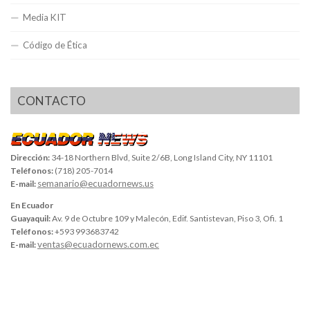
Media KIT
Código de Ética
CONTACTO
Dirección:
34-18 Northern Blvd, Suite 2/6B, Long Island City, NY 11101
Teléfonos:
(718) 205-7014
semanario@ecuadornews.us
E-mail:
En Ecuador
Guayaquil:
Av. 9 de Octubre 109 y Malecón, Edif. Santistevan, Piso 3, Ofi. 1
Teléfonos:
+593 993683742
ventas@ecuadornews.com.ec
E-mail: