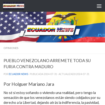
Saltar al contenido
OPINIONES
PUEBLO VENEZOLANO ARREMETE TODA SU
FURIA CONTRA MADURO
POR
ECUADOR NEWS
· PUBLICADA
2024-07-31
· ACTUALIZADO
2024-07-31
Por Holguer Mariano Jara
No sé si estoy soñando o viviendo una realidad, pero tengo la
sensación de que los venezolanos están siendo cobijados por su
derecho a la Libertad, dejando atrás la indiferencia, la pasividad,