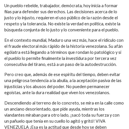
Un pueblo rebelde, trabajador, demócrata, hoy inicia a formar
filas para defender sus derechos. Las decisiones acerca de lo
justo y lo injusto, requieren el uso público de la razón desde el
respeto y la tolerancia. No existe la verdad en política, existe la
búsqueda conjunta de lo justo y lo conveniente para el pueblo.
En el contexto mundial, Maduro una vez más, hace el ridículo con
el fraude electoral más rápido de la historia venezolana. Su afán
ególatra está llegando a términos que rondan lo patológico y si
el pueblo lo permite finalmente la investidura por tercera vez
consecutiva del tirano, está a un paso de la autodestrucción.
Pero creo que, además de ese espíritu del tiempo, deben evitar
una peligrosa tendencia a la abulia, a la aceptación pasiva de las
injusticias y los abusos del poder. No pueden permanecer
egoístas, ante la dura realidad que viven los venezolanos.
Descendiendo al terreno de lo concreto, se mira en la calle como
un anciano desorientado, que pide ayuda, mientras los
viandantes miraban para otro lado, ¡sacó toda su fuerza y con
un pañuelo que tenía en su cuello lo agitó y gritó! VIVA
VENEZUELA ¡Esa es la actitud que desde hoy se deben