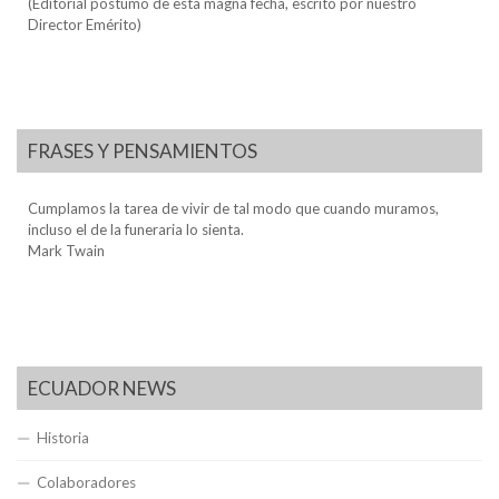
(Editorial póstumo de esta magna fecha, escrito por nuestro
Director Emérito)
FRASES Y PENSAMIENTOS
Cumplamos la tarea de vivir de tal modo que cuando muramos,
incluso el de la funeraria lo sienta.
Mark Twain
ECUADOR NEWS
Historia
Colaboradores