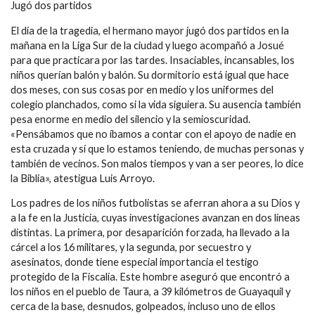
Jugó dos partidos
El día de la tragedia, el hermano mayor jugó dos partidos en la
mañana en la Liga Sur de la ciudad y luego acompañó a Josué
para que practicara por las tardes. Insaciables, incansables, los
niños querían balón y balón. Su dormitorio está igual que hace
dos meses, con sus cosas por en medio y los uniformes del
colegio planchados, como si la vida siguiera. Su ausencia también
pesa enorme en medio del silencio y la semioscuridad.
«Pensábamos que no íbamos a contar con el apoyo de nadie en
esta cruzada y sí que lo estamos teniendo, de muchas personas y
también de vecinos. Son malos tiempos y van a ser peores, lo dice
la Biblia», atestigua Luis Arroyo.
Los padres de los niños futbolistas se aferran ahora a su Dios y
a la fe en la Justicia, cuyas investigaciones avanzan en dos líneas
distintas. La primera, por desaparición forzada, ha llevado a la
cárcel a los 16 militares, y la segunda, por secuestro y
asesinatos, donde tiene especial importancia el testigo
protegido de la Fiscalía. Este hombre aseguró que encontró a
los niños en el pueblo de Taura, a 39 kilómetros de Guayaquil y
cerca de la base, desnudos, golpeados, incluso uno de ellos