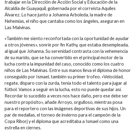
trabajar en la Dirección de Acción Social y Educación de la
Alcaldía de Guayaquil, gobernada por el correísta Aquiles
Álvarez. Lo hace junto a Johanna Arboleda, la madre de
Nehemías, el niño que cantaba como los ángeles, aseguran en
Las Malvinas.
«También me siento reconfortada con la oportunidad de ayudar
a otros jóvenes», sonríe por fin Kathy, que estaba desempleada,
al igual que Johanna. Su serenidad contrasta con la vehemencia
de su marido, que se ha convertido en el principal motor de la
lucha contra la impunidad del caso, conocido como los cuatro
niños de Las Malvinas. Entre sus manos lleva el diploma de honor
conseguido por Ismael, también su primer trofeo. «Velocidad,
regate, disparo con la zurda, tenía todo el talento para jugar al
fútbol. Vamos a seguir en la lucha, esto no puede quedar así.
Recordar lo sucedido a veces nos hace daño, pero ese debe ser
nuestro propósito», añade Arroyo, orgulloso, mientras posa
para el reportero con las imágenes deportivas de sus hijos. Un
par de medallas, el torneo de invierno para el campeón de la
Copa Riborj y el diploma que acreditaba a Ismael como una
estrella en ciernes.