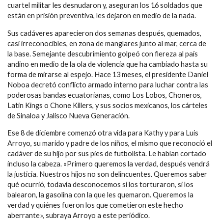
cuartel militar les desnudaron y, aseguran los 16 soldados que
están en prisión preventiva, les dejaron en medio de la nada.
Sus cadáveres aparecieron dos semanas después, quemados,
casi irreconocibles, en zona de manglares junto al mar, cerca de
la base. Semejante descubrimiento golpeó con fiereza al país
andino en medio de la ola de violencia que ha cambiado hasta su
forma de mirarse al espejo. Hace 13 meses, el presidente Daniel
Noboa decretó conflicto armado interno para luchar contra las
poderosas bandas ecuatorianas, como Los Lobos, Choneros,
Latin Kings o Chone Killers, y sus socios mexicanos, los cárteles
de Sinaloa y Jalisco Nueva Generación.
Ese 8 de diciembre comenzó otra vida para Kathy y para Luis
Arroyo, su marido y padre de los niños, el mismo que reconoció el
cadáver de su hijo por sus pies de futbolista. Le habían cortado
incluso la cabeza. «Primero queremos la verdad, después vendrá
la justicia. Nuestros hijos no son delincuentes. Queremos saber
qué ocurrió, todavía desconocemos si los torturaron, si los
balearon, la gasolina con la que les quemaron. Queremos la
verdad y quiénes fueron los que cometieron este hecho
aberrante», subraya Arroyo a este periódico.