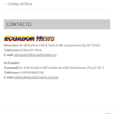
Código de Ética
CONTACTO
Dirección:
34-18 Northern Blvd, Suite 2/6B, Long Island City, NY 11101
Teléfonos:
(718) 205-7014
semanario@ecuadornews.us
E-mail:
En Ecuador
Guayaquil:
Av. 9 de Octubre 109 y Malecón, Edif. Santistevan, Piso 3, Ofi. 1
Teléfonos:
+593 993683742
ventas@ecuadornews.com.ec
E-mail: