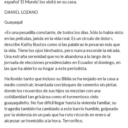
español ‘El Mundo’ los visitó en su casa.
DANIEL LOZANO
Guayaquil
«Es una pesadilla constante, de todos los días. Sólo lo había visto
en las películas, jamás en la vida real. Es un círculo de dolor»,
describe Kathy Bustos como si las palabras le pesaran más que
la vida. Tiene los ojos hinchados, pero nunca esconde la mirada.
Una extraña serenidad que no le abandona a lo largo de la
jornada de elecciones presidenciales en Ecuador el domingo, en
las que ha abierto su hogar a este periodista.
Ha llovido tanto que incluso su Biblia se ha mojado en la casa a
medio construir, levantada con bloques de cemento sin pintar,
donde los recuerdos de sus hijos se mezclan con una
cotidianidad tan grisácea como el tormentoso cielo
guayaquileño. No fue difícil llegar hasta la vivienda familiar, su
tragedia también ha cambiado a este barrio humilde, golpeado
por la violencia en un país que ha roto récords en enero al
alcanzar un homicidio a la hora. Terrorífico.