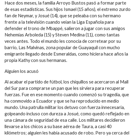
Hace dos meses, la familia Arroyo Bustos pasó a formar parte
de esas estadísticas. Sus hijos Ismael (15 años), el extremo zurdo
fan de Neymar, y Josué (14), que se peleaba con su hermano
frente a la televisión cuando veían la Liga Española para
defender el trono de Mbappé, salieron a jugar con sus amigos
Nehemías Arboleda (15) y Steven Medina (11), como tantas
veces antes. Todo el mundo les conocía de corretear por su
barrio, Las Malvinas, zona popular de Guayaquil con mucho
emigrante llegado desde Esmeraldas, como hiciera hace años la
propia Kathy con sus hermanas.
Alguien los acusó
Al acabar el partido de fútbol, los chiquillos se acercaron al Mall
del Sur para comprarse un pan que les sirviera para recuperar
fuerzas. Fue en ese momento cuando comenzó su tragedia, que
ha conmovido a Ecuador y que se ha reproducido en medio
mundo. Una patrulla militar los detuvo con fuerza innecesaria,
golpeando incluso con dureza a Josué, como quedó reflejado en
una cámara de seguridad de esa calle. Los militares decidieron
llevarse a los chicos a su base aérea de Taura, a casi 40
kilómetros; alguien les había acusado de robo. Pero ya cerca del