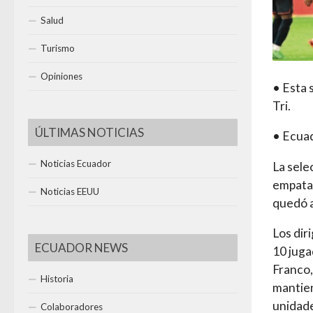
Salud
Turismo
Opiniones
• Esta 
Tri.
ÚLTIMAS NOTICIAS
• Ecuad
Noticias Ecuador
La sele
empatar
Noticias EEUU
quedó a
Los dir
ECUADOR NEWS
10 juga
Franco,
Historia
mantien
unidade
Colaboradores