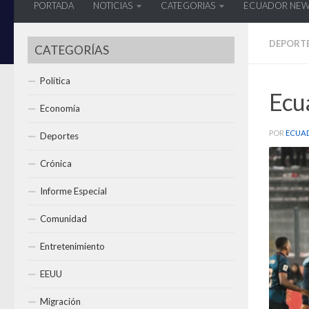
PORTADA
NOTICIAS
CATEGORIAS
ECUADOR NE
DEPORT
CATEGORÍAS
Política
Ecu
Economía
POR
ECUA
Deportes
Crónica
Informe Especial
Comunidad
Entretenimiento
EEUU
Migración