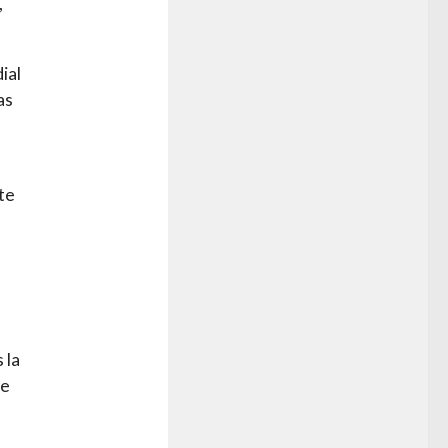
,
ial
as
te
 la
de