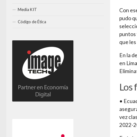
Media KIT
Con ese
pudo qu
Código de Ética
selecci
puntos 
que les
En la d
en Lima
Elimina
Los 
• Ecuad
asegura
vez cla
2022-2