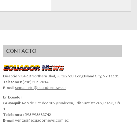
CONTACTO
Dirección:
34-18 Northern Blvd, Suite 2/6B, Long Island City, NY 11101
Teléfonos:
(718) 205-7014
semanario@ecuadornews.us
E-mail:
En Ecuador
Guayaquil:
Av. 9 de Octubre 109 y Malecón, Edif. Santistevan, Piso 3, Ofi.
1
Teléfonos:
+593 993683742
ventas@ecuadornews.com.ec
E-mail: