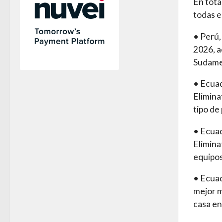
En tota
todas en
• Perú,
2026, a
Sudamer
• Ecuad
Elimina
tipo de
• Ecuad
Elimina
equipos
• Ecuad
mejor m
casa en