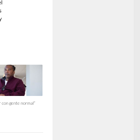
l
s
y
r con gente normal”