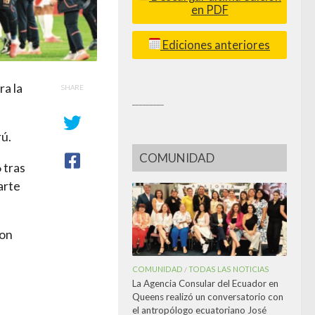
en PDF
Ediciones anteriores
ra la
SHARE
_________
rú.
COMUNIDAD
 tras
arte
con
COMUNIDAD
TODAS LAS NOTICIAS
/
La Agencia Consular del Ecuador en
Queens realizó un conversatorio con
el antropólogo ecuatoriano José