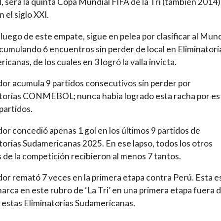
l, será la quinta Copa Mundial FIFA de la Tri (también 2014)
 el siglo XXI.
 luego de este empate, sigue en pelea por clasificar al Mund
cumulando 6 encuentros sin perder de local en Eliminatori
icanas, de los cuales en 3 logró la valla invicta.
or acumula 9 partidos consecutivos sin perder por
torias CONMEBOL; nunca había logrado esta racha por es
 partidos.
or concedió apenas 1 gol en los últimos 9 partidos de
torias Sudamericanas 2025. En ese lapso, todos los otros
 de la competición recibieron al menos 7 tantos.
or remató 7 veces en la primera etapa contra Perú. Esta es
arca en este rubro de ‘La Tri’ en una primera etapa fuera 
 estas Eliminatorias Sudamericanas.