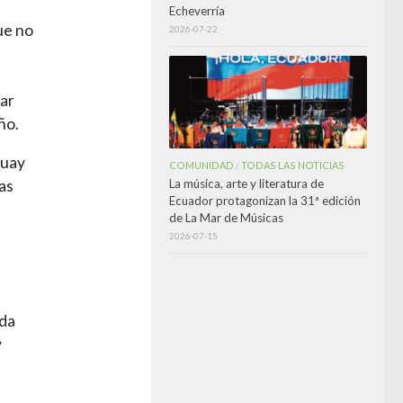
Echeverría
ue no
2026-07-22
gar
ño.
guay
COMUNIDAD
TODAS LAS NOTICIAS
/
La música, arte y literatura de
as
Ecuador protagonizan la 31ª edición
de La Mar de Músicas
2026-07-15
nda
y