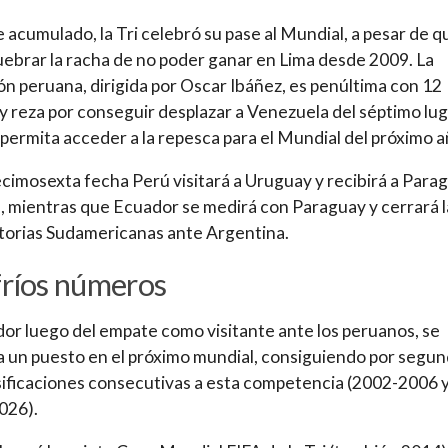
 acumulado, la Tri celebró su pase al Mundial, a pesar de q
ebrar la racha de no poder ganar en Lima desde 2009. La
ón peruana, dirigida por Oscar Ibáñez, es penúltima con 12
y reza por conseguir desplazar a Venezuela del séptimo lu
 permita acceder a la repesca para el Mundial del próximo a
ecimosexta fecha Perú visitará a Uruguay y recibirá a Para
, mientras que Ecuador se medirá con Paraguay y cerrará l
torias Sudamericanas ante Argentina.
fríos números
or luego del empate como visitante ante los peruanos, se
 un puesto en el próximo mundial, consiguiendo por segu
sificaciones consecutivas a esta competencia (2002-2006 
026).