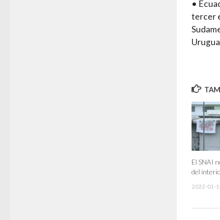
• Ecuad
tercer 
Sudamer
Uruguay
TAMB
El SNAI no
del interi
2022-01-1