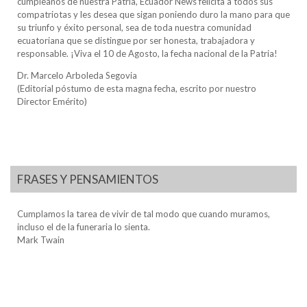
cumpleaños de nuestra Patria, Ecuador News felicita a todos sus
compatriotas y les desea que sigan poniendo duro la mano para que
su triunfo y éxito personal, sea de toda nuestra comunidad
ecuatoriana que se distingue por ser honesta, trabajadora y
responsable. ¡Viva el 10 de Agosto, la fecha nacional de la Patria!
Dr. Marcelo Arboleda Segovia
(Editorial póstumo de esta magna fecha, escrito por nuestro
Director Emérito)
FRASES Y PENSAMIENTOS
Cumplamos la tarea de vivir de tal modo que cuando muramos,
incluso el de la funeraria lo sienta.
Mark Twain