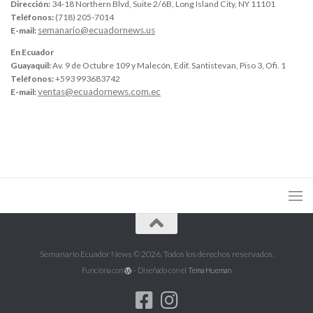
Dirección:
34-18 Northern Blvd, Suite 2/6B, Long Island City, NY 11101
Teléfonos:
(718) 205-7014
semanario@ecuadornews.us
E-mail:
En Ecuador
Guayaquil:
Av. 9 de Octubre 109 y Malecón, Edif. Santistevan, Piso 3, Ofi. 1
Teléfonos:
+593 993683742
ventas@ecuadornews.com.ec
E-mail:
Semanario Ecuador News © 2026. Todos los derechos reservados.
Funciona con
- Diseñado con el
Tema Hueman