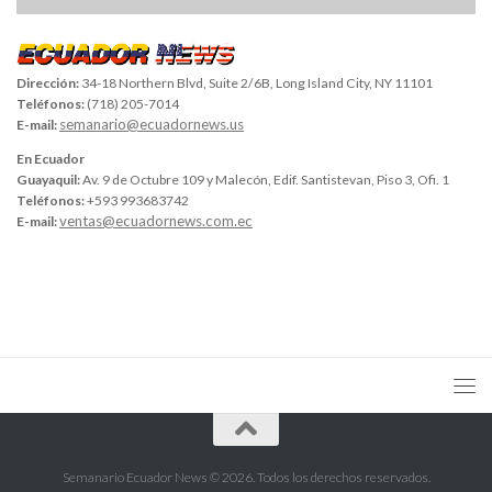
Dirección:
34-18 Northern Blvd, Suite 2/6B, Long Island City, NY 11101
Teléfonos:
(718) 205-7014
semanario@ecuadornews.us
E-mail:
En Ecuador
Guayaquil:
Av. 9 de Octubre 109 y Malecón, Edif. Santistevan, Piso 3, Ofi. 1
Teléfonos:
+593 993683742
ventas@ecuadornews.com.ec
E-mail:
Semanario Ecuador News © 2026. Todos los derechos reservados.