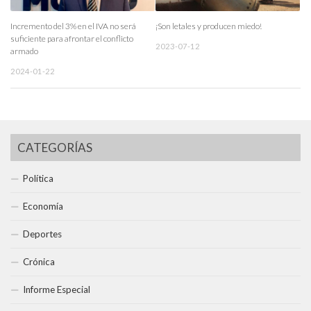
Incremento del 3% en el IVA no será
¡Son letales y producen miedo!
suficiente para afrontar el conflicto
2023-07-12
armado
2024-01-22
CATEGORÍAS
Política
Economía
Deportes
Crónica
Informe Especial