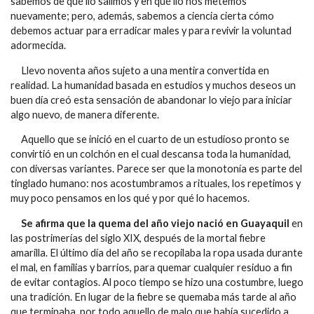
sabemos de qué lío salimos y en qué lío nos metemos
nuevamente; pero, además, sabemos a ciencia cierta cómo
debemos actuar para erradicar males y para revivir la voluntad
adormecida.
Llevo noventa años sujeto a una mentira convertida en
realidad. La humanidad basada en estudios y muchos deseos un
buen día creó esta sensación de abandonar lo viejo para iniciar
algo nuevo, de manera diferente.
Aquello que se inició en el cuarto de un estudioso pronto se
convirtió en un colchón en el cual descansa toda la humanidad,
con diversas variantes. Parece ser que la monotonía es parte del
tinglado humano: nos acostumbramos a rituales, los repetimos y
muy poco pensamos en los qué y por qué lo hacemos.
Se afirma que la quema del año viejo nació en Guayaquil
en
las postrimerías del siglo XIX, después de la mortal fiebre
amarilla. El último día del año se recopilaba la ropa usada durante
el mal, en familias y barrios, para quemar cualquier residuo a fin
de evitar contagios. Al poco tiempo se hizo una costumbre, luego
una tradición. En lugar de la fiebre se quemaba más tarde al año
que terminaba, por todo aquello de malo que había sucedido a