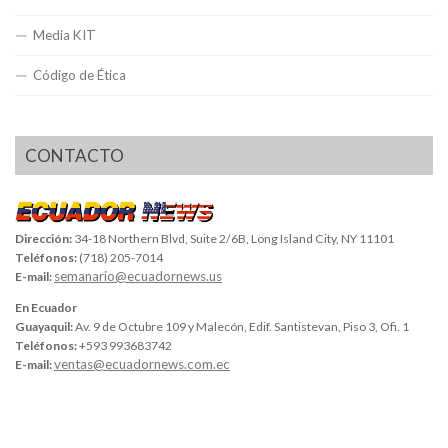
Media KIT
Código de Ética
CONTACTO
Dirección:
34-18 Northern Blvd, Suite 2/6B, Long Island City, NY 11101
Teléfonos:
(718) 205-7014
semanario@ecuadornews.us
E-mail:
En Ecuador
Guayaquil:
Av. 9 de Octubre 109 y Malecón, Edif. Santistevan, Piso 3, Ofi. 1
Teléfonos:
+593 993683742
ventas@ecuadornews.com.ec
E-mail: