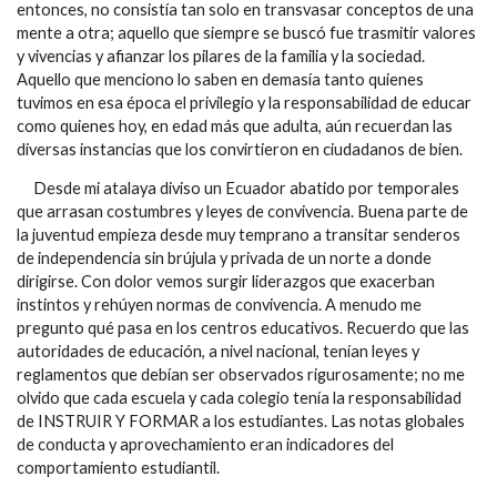
entonces, no consistía tan solo en transvasar conceptos de una
mente a otra; aquello que siempre se buscó fue trasmitir valores
y vivencias y afianzar los pilares de la familia y la sociedad.
Aquello que menciono lo saben en demasía tanto quienes
tuvimos en esa época el privilegio y la responsabilidad de educar
como quienes hoy, en edad más que adulta, aún recuerdan las
diversas instancias que los convirtieron en ciudadanos de bien.
Desde mi atalaya diviso un Ecuador abatido por temporales
que arrasan costumbres y leyes de convivencia. Buena parte de
la juventud empieza desde muy temprano a transitar senderos
de independencia sin brújula y privada de un norte a donde
dirigirse. Con dolor vemos surgir liderazgos que exacerban
instintos y rehúyen normas de convivencia. A menudo me
pregunto qué pasa en los centros educativos. Recuerdo que las
autoridades de educación, a nivel nacional, tenían leyes y
reglamentos que debían ser observados rigurosamente; no me
olvido que cada escuela y cada colegio tenía la responsabilidad
de INSTRUIR Y FORMAR a los estudiantes. Las notas globales
de conducta y aprovechamiento eran indicadores del
comportamiento estudiantil.