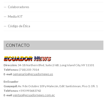
Colaboradores
Media KIT
Código de Ética
CONTACTO
Dirección:
34-18 Northern Blvd, Suite 2/6B, Long Island City, NY 11101
Teléfonos:
(718) 205-7014
semanario@ecuadornews.us
E-mail:
En Ecuador
Guayaquil:
Av. 9 de Octubre 109 y Malecón, Edif. Santistevan, Piso 3, Ofi. 1
Teléfonos:
+593 993683742
ventas@ecuadornews.com.ec
E-mail: