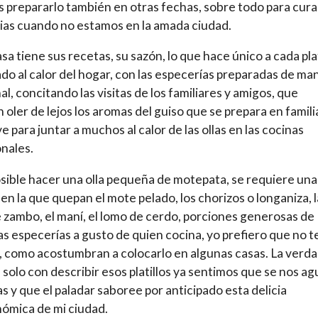
 prepararlo también en otras fechas, sobre todo para curar
ias cuando no estamos en la amada ciudad.
sa tiene sus recetas, su sazón, lo que hace único a cada pl
do al calor del hogar, con las especerías preparadas de ma
al, concitando las visitas de los familiares y amigos, que
 oler de lejos los aromas del guiso que se prepara en famili
ve para juntar a muchos al calor de las ollas en las cocinas
onales.
sible hacer una olla pequeña de motepata, se requiere una
en la que quepan el mote pelado, los chorizos o longaniza, l
 zambo, el maní, el lomo de cerdo, porciones generosas de
las especerías a gusto de quien cocina, yo prefiero que no 
 como acostumbran a colocarlo en algunas casas. La verd
 solo con describir esos platillos ya sentimos que se nos a
as y que el paladar saboree por anticipado esta delicia
ómica de mi ciudad.