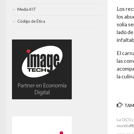
Los rec
Media KIT
los abue
Código de Ética
solía s
lado de
infalta
El carn
las con
acompañ
la culin
TAMB
La OCS y 
mundial