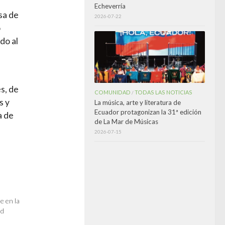
Echeverría
sa de
2026-07-22
o
do al
s, de
COMUNIDAD
TODAS LAS NOTICIAS
/
s y
La música, arte y literatura de
Ecuador protagonizan la 31ª edición
a de
de La Mar de Músicas
2026-07-15
e en la
ad