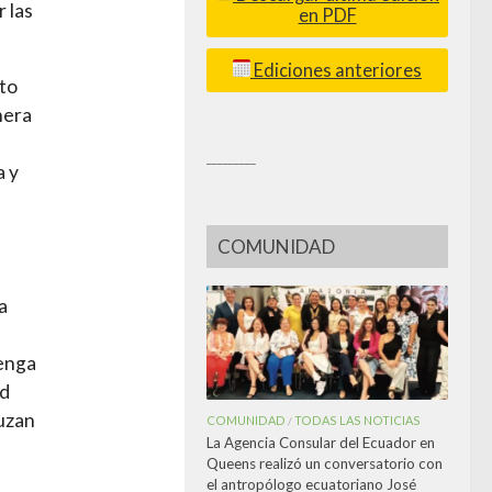
 las
en PDF
Ediciones anteriores
ato
nera
_________
a y
COMUNIDAD
a
tenga
ad
guzan
COMUNIDAD
TODAS LAS NOTICIAS
/
La Agencia Consular del Ecuador en
Queens realizó un conversatorio con
el antropólogo ecuatoriano José