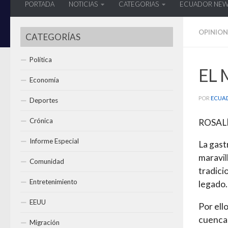
PORTADA
NOTICIAS
CATEGORIAS
ECUADOR NE
OPINION
CATEGORÍAS
Política
EL
Economía
POR
ECUA
Deportes
Crónica
ROSAL
Informe Especial
La gast
maravil
Comunidad
tradici
Entretenimiento
legado.
EEUU
Por ell
cuencan
Migración