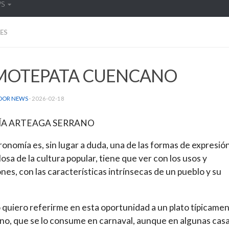
WS
ES
 MOTEPATA CUENCANO
DOR NEWS
·
2026-02-18
ÍA ARTEAGA SERRANO
ronomía es, sin lugar a duda, una de las formas de expresió
losa de la cultura popular, tiene que ver con los usos y
ones, con las características intrínsecas de un pueblo y su
o quiero referirme en esta oportunidad a un plato típicame
o, que se lo consume en carnaval, aunque en algunas cas