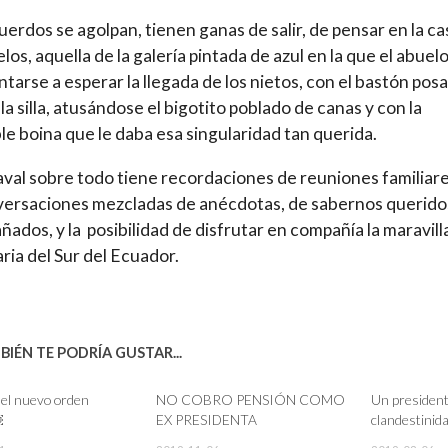
uerdos se agolpan, tienen ganas de salir, de pensar en la ca
los, aquella de la galería pintada de azul en la que el abuel
entarse a esperar la llegada de los nietos, con el bastón posa
 la silla, atusándose el bigotito poblado de canas y con la
ble boina que le daba esa singularidad tan querida.
aval sobre todo tiene recordaciones de reuniones familiare
versaciones mezcladas de anécdotas, de sabernos querido
ados, y la posibilidad de disfrutar en compañía la maravill
aria del Sur del Ecuador.
IÉN TE PODRÍA GUSTAR...
el nuevo orden
NO COBRO PENSIÓN COMO
Un president
￼
EX PRESIDENTA
clandestinid