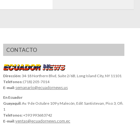
CONTACTO
Dirección:
34-18 Northern Blvd, Suite 2/6B, Long Island City, NY 11101
Teléfonos:
(718) 205-7014
semanario@ecuadornews.us
E-mail:
En Ecuador
Guayaquil:
Av. 9 de Octubre 109 y Malecón, Edif. Santistevan, Piso 3, Ofi.
1
Teléfonos:
+593 993683742
ventas@ecuadornews.com.ec
E-mail: