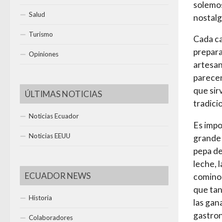
solemos
Salud
nostalg
Turismo
Cada ca
prepara
Opiniones
artesan
parecen
que sir
ÚLTIMAS NOTICIAS
tradici
Noticias Ecuador
Es impo
Noticias EEUU
grande 
pepa de
leche, 
ECUADOR NEWS
comino,
que tan
Historia
las gan
gastron
Colaboradores