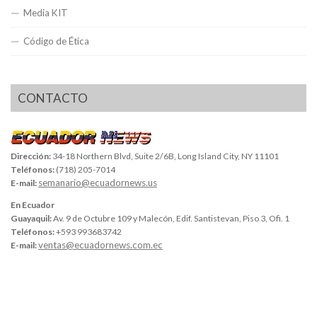
Media KIT
Código de Ética
CONTACTO
Dirección:
34-18 Northern Blvd, Suite 2/6B, Long Island City, NY 11101
Teléfonos:
(718) 205-7014
semanario@ecuadornews.us
E-mail:
En Ecuador
Guayaquil:
Av. 9 de Octubre 109 y Malecón, Edif. Santistevan, Piso 3, Ofi. 1
Teléfonos:
+593 993683742
ventas@ecuadornews.com.ec
E-mail: