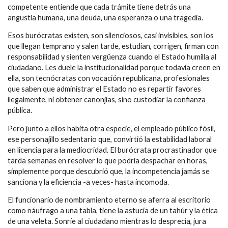
competente entiende que cada trámite tiene detrás una
angustia humana, una deuda, una esperanza o una tragedia.
Esos burócratas existen, son silenciosos, casi invisibles, son los
que llegan temprano y salen tarde, estudian, corrigen, firman con
responsabilidad y sienten vergüenza cuando el Estado humilla al
ciudadano. Les duele la institucionalidad porque todavía creen en
ella, son tecnócratas con vocación republicana, profesionales
que saben que administrar el Estado no es repartir favores
ilegalmente, ni obtener canonjías, sino custodiar la confianza
pública.
Pero junto a ellos habita otra especie, el empleado público fósil,
ese personajillo sedentario que, convirtió la estabilidad laboral
en licencia para la mediocridad. El burócrata procrastinador que
tarda semanas en resolver lo que podría despachar en horas,
simplemente porque descubrió que, la incompetencia jamás se
sanciona y la eficiencia -a veces- hasta incomoda.
El funcionario de nombramiento eterno se aferra al escritorio
como náufrago a una tabla, tiene la astucia de un tahúr y la ética
de una veleta. Sonríe al ciudadano mientras lo desprecia, jura