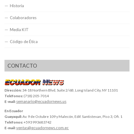
Historia
Colaboradores
Media KIT
Código de Ética
CONTACTO
Dirección:
34-18 Northern Blvd, Suite 2/6B, Long Island City, NY 11101
Teléfonos:
(718) 205-7014
semanario@ecuadornews.us
E-mail:
En Ecuador
Guayaquil:
Av. 9 de Octubre 109 y Malecón, Edif. Santistevan, Piso 3, Ofi. 1
Teléfonos:
+593 993683742
ventas@ecuadornews.com.ec
E-mail: