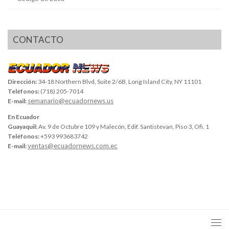
CONTACTO
Dirección:
34-18 Northern Blvd, Suite 2/6B, Long Island City, NY 11101
Teléfonos:
(718) 205-7014
semanario@ecuadornews.us
E-mail:
En Ecuador
Guayaquil:
Av. 9 de Octubre 109 y Malecón, Edif. Santistevan, Piso 3, Ofi. 1
Teléfonos:
+593 993683742
ventas@ecuadornews.com.ec
E-mail: