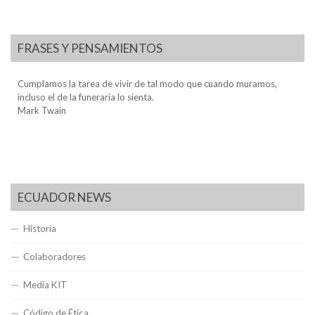
FRASES Y PENSAMIENTOS
Cumplamos la tarea de vivir de tal modo que cuando muramos,
incluso el de la funeraria lo sienta.
Mark Twain
ECUADOR NEWS
Historia
Colaboradores
Media KIT
Código de Ética