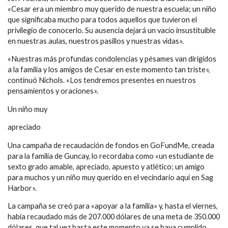
«Cesar era un miembro muy querido de nuestra escuela; un niño
que significaba mucho para todos aquellos que tuvieron el
privilegio de conocerlo. Su ausencia dejará un vacío insustituible
en nuestras aulas, nuestros pasillos y nuestras vidas».
«Nuestras más profundas condolencias y pésames van dirigidos
a la familia y los amigos de Cesar en este momento tan triste»,
continuó Nichols. «Los tendremos presentes en nuestros
pensamientos y oraciones».
Un niño muy
apreciado
Una campaña de recaudación de fondos en GoFundMe, creada
para la familia de Guncay, lo recordaba como «un estudiante de
sexto grado amable, apreciado, apuesto y atlético; un amigo
para muchos y un niño muy querido en el vecindario aquí en Sag
Harbor».
La campaña se creó para «apoyar a la familia» y, hasta el viernes,
había recaudado más de 207.000 dólares de una meta de 350.000
dólares, que tal vez hasta este momento ya se haya cumplido.