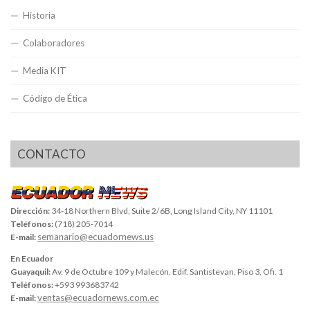
Historia
Colaboradores
Media KIT
Código de Ética
CONTACTO
Dirección:
34-18 Northern Blvd, Suite 2/6B, Long Island City, NY 11101
Teléfonos:
(718) 205-7014
semanario@ecuadornews.us
E-mail:
En Ecuador
Guayaquil:
Av. 9 de Octubre 109 y Malecón, Edif. Santistevan, Piso 3, Ofi. 1
Teléfonos:
+593 993683742
ventas@ecuadornews.com.ec
E-mail: