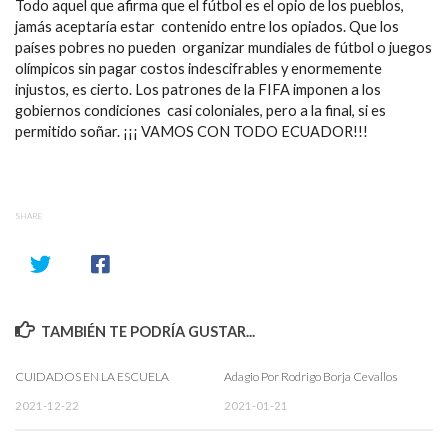
Todo aquel que afirma que el fútbol es el opio de los pueblos,
jamás aceptaría estar contenido entre los opiados. Que los
países pobres no pueden organizar mundiales de fútbol o juegos
olímpicos sin pagar costos indescifrables y enormemente
injustos, es cierto. Los patrones de la FIFA imponen a los
gobiernos condiciones casi coloniales, pero a la final, si es
permitido soñar. ¡¡¡ VAMOS CON TODO ECUADOR!!!
SHARE
TAMBIÉN TE PODRÍA GUSTAR...
CUIDADOS EN LA ESCUELA
Adagio Por Rodrigo Borja Cevallos
2021-12-22
2021-01-21