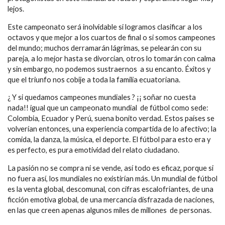
lejos.
Este campeonato será inolvidable si logramos clasificar a los
octavos y que mejor a los cuartos de final o si somos campeones
del mundo; muchos derramarán lágrimas, se pelearán con su
pareja, a lo mejor hasta se divorcian, otros lo tomarán con calma
y sin embargo, no podemos sustraernos a su encanto. Éxitos y
que el triunfo nos cobije a toda la familia ecuatoriana.
¿ Y si quedamos campeones mundiales ? ¡¡ soñar no cuesta
nada!! igual que un campeonato mundial de fútbol como sede:
Colombia, Ecuador y Perú, suena bonito verdad. Estos países se
volverían entonces, una experiencia compartida de lo afectivo; la
comida, la danza, la música, el deporte. El fútbol para esto era y
es perfecto, es pura emotividad del relato ciudadano.
La pasión no se compra ni se vende, así todo es eficaz, porque si
no fuera así, los mundiales no existirían más. Un mundial de fútbol
es la venta global, descomunal, con cifras escalofriantes, de una
ficción emotiva global, de una mercancía disfrazada de naciones,
en las que creen apenas algunos miles de millones de personas.