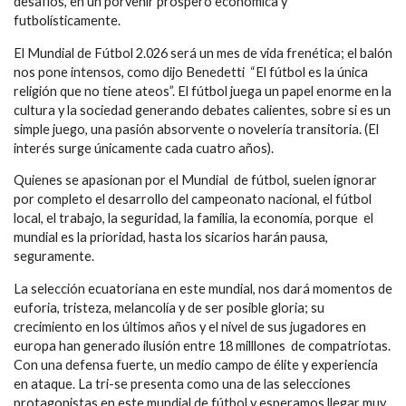
desafíos, en un porvenir próspero económica y
futbolísticamente.
El Mundial de Fútbol 2.026 será un mes de vida frenética; el balón
nos pone intensos, como dijo Benedetti “El fútbol es la única
religión que no tiene ateos”. El fútbol juega un papel enorme en la
cultura y la sociedad generando debates calientes, sobre si es un
simple juego, una pasión absorvente o novelería transitoria. (El
interés surge únicamente cada cuatro años).
Quienes se apasionan por el Mundial de fútbol, suelen ignorar
por completo el desarrollo del campeonato nacional, el fútbol
local, el trabajo, la seguridad, la familia, la economía, porque el
mundial es la prioridad, hasta los sicarios harán pausa,
seguramente.
La selección ecuatoriana en este mundial, nos dará momentos de
euforia, tristeza, melancolía y de ser posible gloria; su
crecimiento en los últimos años y el nivel de sus jugadores en
europa han generado ilusión entre 18 milllones de compatriotas.
Con una defensa fuerte, un medio campo de élite y experiencia
en ataque. La tri-se presenta como una de las selecciones
protagonistas en este mundial de fútbol y esperamos llegar muy