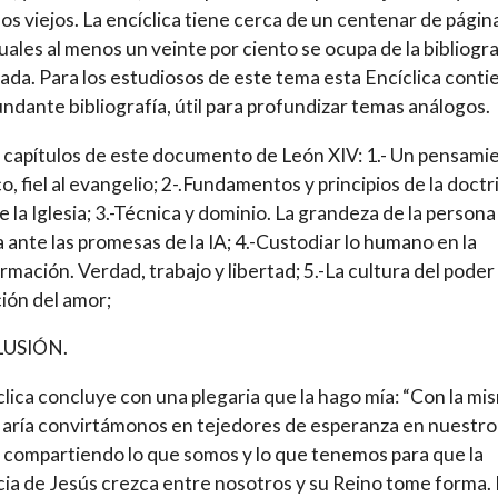
os viejos. La encíclica tiene cerca de un centenar de págin
cuales al menos un veinte por ciento se ocupa de la bibliogra
ada. Para los estudiosos de este tema esta Encíclica conti
ndante bibliografía, útil para profundizar temas análogos.
s capítulos de este documento de León XIV: 1.- Un pensami
o, fiel al evangelio; 2-.Fundamentos y principios de la doctr
de la Iglesia; 3.-Técnica y dominio. La grandeza de la persona
ante las promesas de la IA; 4.-Custodiar lo humano en la
rmación. Verdad, trabajo y libertad; 5.-La cultura del poder 
ción del amor;
USIÓN.
clica concluye con una plegaria que la hago mía: “Con la mi
aría convirtámonos en tejedores de esperanza en nuestro
compartiendo lo que somos y lo que tenemos para que la
ia de Jesús crezca entre nosotros y su Reino tome forma. 