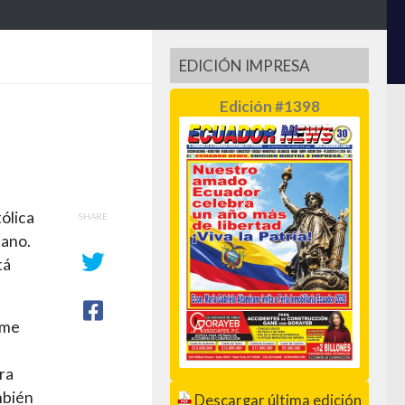
EDICIÓN IMPRESA
Edición #1398
tólica
SHARE
mano.
tá
 me
ra
mbién
Descargar última edición