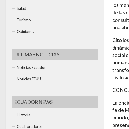
los men
Salud
de las 
consult
Turismo
una abu
Opiniones
Cito lo
dinámic
ÚLTIMAS NOTICIAS
social 
humana 
Noticias Ecuador
transfo
civiliza
Noticias EEUU
CONCL
ECUADOR NEWS
La encí
fe de M
Historia
mundo, 
presenc
Colaboradores