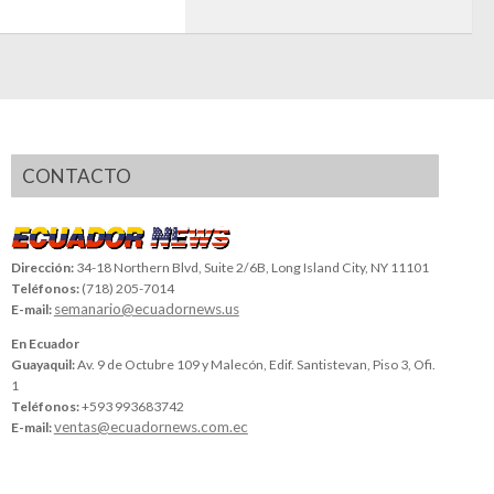
CONTACTO
Dirección:
34-18 Northern Blvd, Suite 2/6B, Long Island City, NY 11101
Teléfonos:
(718) 205-7014
semanario@ecuadornews.us
E-mail:
En Ecuador
Guayaquil:
Av. 9 de Octubre 109 y Malecón, Edif. Santistevan, Piso 3, Ofi.
1
Teléfonos:
+593 993683742
ventas@ecuadornews.com.ec
E-mail: