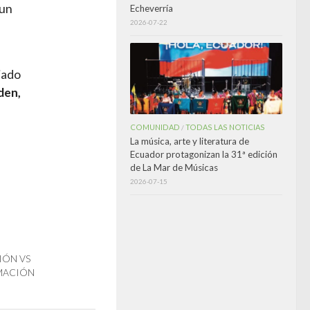
 un
Echeverría
2026-07-22
iado
den,
COMUNIDAD
TODAS LAS NOTICIAS
/
La música, arte y literatura de
Ecuador protagonizan la 31ª edición
de La Mar de Músicas
2026-07-15
IÓN VS
MACIÓN