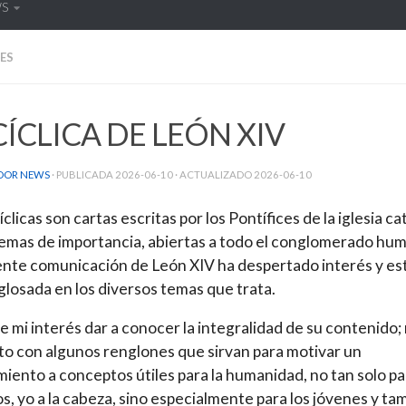
WS
ES
ÍCLICA DE LEÓN XIV
DOR NEWS
· PUBLICADA
2026-06-10
· ACTUALIZADO
2026-06-10
clicas son cartas escritas por los Pontífices de la iglesia ca
emas de importancia, abiertas a todo el conglomerado hu
ente comunicación de León XIV ha despertado interés y es
glosada en los diversos temas que trata.
e mi interés dar a conocer la integralidad de su contenido;
o con algunos renglones que sirvan para motivar un
iento a conceptos útiles para la humanidad, no tan solo pa
jos, yo a la cabeza, sino especialmente para los jóvenes y ta