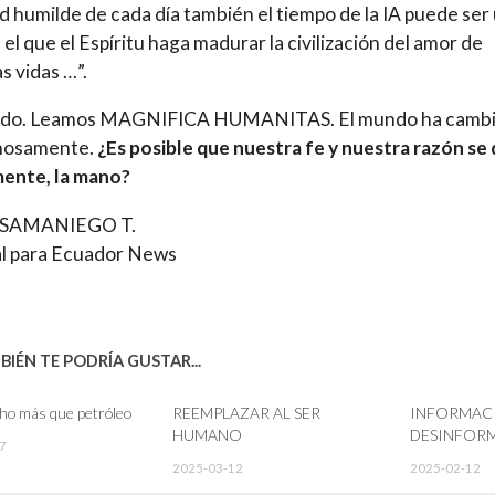
ad humilde de cada día también el tiempo de la IA puede ser
 el que el Espíritu haga madurar la civilización del amor de
s vidas …”.
ido. Leamos MAGNIFICA HUMANITAS. El mundo ha camb
inosamente.
¿Es posible que nuestra fe y nuestra razón se 
ente, la mano?
 SAMANIEGO T.
al para Ecuador News
IÉN TE PODRÍA GUSTAR...
ho más que petróleo
REEMPLAZAR AL SER
INFORMAC
HUMANO
DESINFOR
7
2025-03-12
2025-02-12