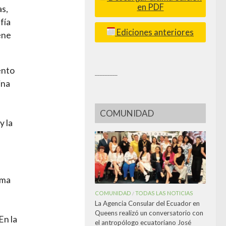
en PDF
as,
fía
Ediciones anteriores
ene
ento
_________
ina
COMUNIDAD
y la
sma
COMUNIDAD
TODAS LAS NOTICIAS
/
La Agencia Consular del Ecuador en
Queens realizó un conversatorio con
En la
el antropólogo ecuatoriano José