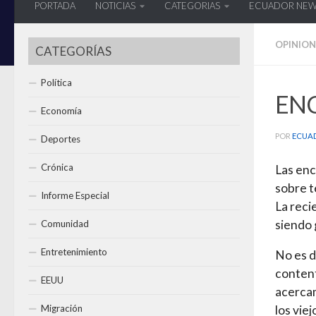
PORTADA
NOTICIAS
CATEGORIAS
ECUADOR NE
OPINION
CATEGORÍAS
Política
ENC
Economía
POR
ECUA
Deportes
Crónica
Las encí
sobre t
Informe Especial
La reci
siendo 
Comunidad
Entretenimiento
No es d
content
EEUU
acercam
Migración
los vie