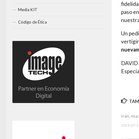
fidelid
Media KIT
paso en
nuestra
Código de Ética
Un ped
vertig
nuevam
DAVID
Especi
TAMB
Irán, muc
2019-07-1