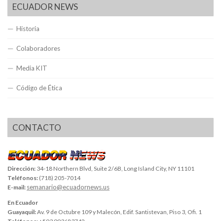
ECUADOR NEWS
Historia
Colaboradores
Media KIT
Código de Ética
CONTACTO
Dirección:
34-18 Northern Blvd, Suite 2/6B, Long Island City, NY 11101
Teléfonos:
(718) 205-7014
semanario@ecuadornews.us
E-mail:
En Ecuador
Guayaquil:
Av. 9 de Octubre 109 y Malecón, Edif. Santistevan, Piso 3, Ofi. 1