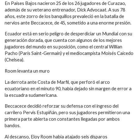
En Países Bajos nacieron 25 de los 26 jugadores de Curazao,
además de su veterano entrenador, Dick Advocaat. A sus 78
años, este zorro de los banquillos prevaleció en la batalla de
nervios ante Beccacece, de 45, sometido a una enorme presión.
Ecuador está en serio peligro de desperdiciar un Mundial con su
generación dorada, que cuenta con algunos de los mejores
jugadores del mundo en su posición, como el central Willian
Pacho (París Saint-Germain) y el mediocampista Moisés Caicedo
(Chelsea).
Room levanta un muro
La derrota ante Costa de Marfil, que perforó el arco
ecuatoriano en el minuto 90, había dejado sin margen de error a
la escuadra sudamericana.
Beccacece decidió reforzar su defensa con el ingreso del
carrilero Pervis Estupiñán, pero sus jugadores permitieron una
primera parte abierta con constantes llegadas por ambos
bandos.
Al descanso, Eloy Room había atajado seis disparos