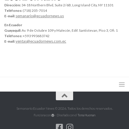
Dirección:
34-18 Northern Blvd, Suite 2/6B, Long Island City, NY 11101
Teléfonos:
(718) 205-7014
semanario@ecuadornews.us
E-mail:
En Ecuador
Guayaquil:
Av. 9 de Octubre 109 y Malecón, Edif. Santistevan, Piso 3, Ofi. 1
Teléfonos:
+593 993683742
ventas@ecuadornews.com.ec
E-mail:
Semanario Ecuador News © 2026. Todos los derechos reservados.
Funciona con
- Diseñado con el
Tema Hueman