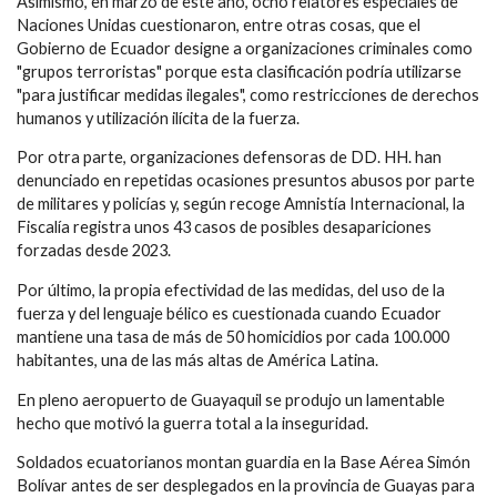
Asimismo, en marzo de este año, ocho relatores especiales de
Naciones Unidas cuestionaron, entre otras cosas, que el
Gobierno de Ecuador designe a organizaciones criminales como
"grupos terroristas" porque esta clasificación podría utilizarse
"para justificar medidas ilegales", como restricciones de derechos
humanos y utilización ilícita de la fuerza.
Por otra parte, organizaciones defensoras de DD. HH. han
denunciado en repetidas ocasiones presuntos abusos por parte
de militares y policías y, según recoge Amnistía Internacional, la
Fiscalía registra unos 43 casos de posibles desapariciones
forzadas desde 2023.
Por último, la propia efectividad de las medidas, del uso de la
fuerza y del lenguaje bélico es cuestionada cuando Ecuador
mantiene una tasa de más de 50 homicidios por cada 100.000
habitantes, una de las más altas de América Latina.
En pleno aeropuerto de Guayaquil se produjo un lamentable
hecho que motivó la guerra total a la inseguridad.
Soldados ecuatorianos montan guardia en la Base Aérea Simón
Bolívar antes de ser desplegados en la provincia de Guayas para