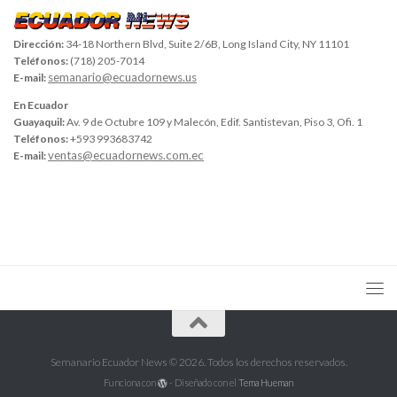
Dirección:
34-18 Northern Blvd, Suite 2/6B, Long Island City, NY 11101
Teléfonos:
(718) 205-7014
semanario@ecuadornews.us
E-mail:
En Ecuador
Guayaquil:
Av. 9 de Octubre 109 y Malecón, Edif. Santistevan, Piso 3, Ofi. 1
Teléfonos:
+593 993683742
ventas@ecuadornews.com.ec
E-mail:
Semanario Ecuador News © 2026. Todos los derechos reservados.
Funciona con
- Diseñado con el
Tema Hueman