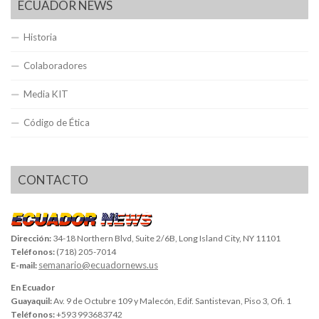
ECUADOR NEWS
Historia
Colaboradores
Media KIT
Código de Ética
CONTACTO
Dirección:
34-18 Northern Blvd, Suite 2/6B, Long Island City, NY 11101
Teléfonos:
(718) 205-7014
semanario@ecuadornews.us
E-mail:
En Ecuador
Guayaquil:
Av. 9 de Octubre 109 y Malecón, Edif. Santistevan, Piso 3, Ofi. 1
Teléfonos:
+593 993683742