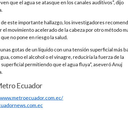
en que el agua se atasque en los canales auditivos”, dijo
a.
r de este importante hallazgo, los investigadores recomen
ir el movimiento acelerado de la cabeza por otro método m
y que no pone en riesgo la salud.
unas gotas de un líquido con una tensión superficial más b
gua, como el alcohol o el vinagre, reduciría la fuerza de la
 superficial permitiendo que el agua fluya”, aseveró Anuj
a.
Metro Ecuador
//www.metroecuador.com.ec/
uadornews.com.ec