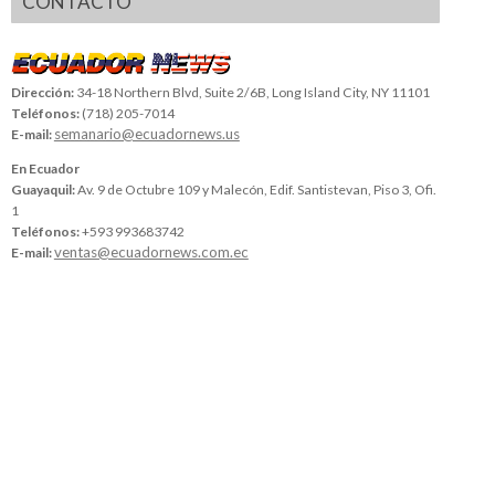
CONTACTO
Dirección:
34-18 Northern Blvd, Suite 2/6B, Long Island City, NY 11101
Teléfonos:
(718) 205-7014
semanario@ecuadornews.us
E-mail:
En Ecuador
Guayaquil:
Av. 9 de Octubre 109 y Malecón, Edif. Santistevan, Piso 3, Ofi.
1
Teléfonos:
+593 993683742
ventas@ecuadornews.com.ec
E-mail: