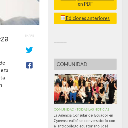
en PDF
Ediciones anteriores
eza
SHARE
_________
ede
COMUNIDAD
beza
lta
un
COMUNIDAD
TODAS LAS NOTICIAS
/
La Agencia Consular del Ecuador en
Queens realizó un conversatorio con
n
el antropólogo ecuatoriano José