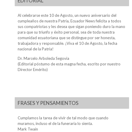
EDITORIAL
Al celebrarse este 10 de Agosto, un nuevo aniversario del
cumpleaños de nuestra Patria, Ecuador News felicita a todos
sus compatriotas y les desea que sigan poniendo duro la mano
para que su triunfo y éxito personal, sea de toda nuestra
comunidad ecuatoriana que se distingue por ser honesta,
trabajadora y responsable. ¡Viva el 10 de Agosto, la fecha
nacional de la Patria!
Dr. Marcelo Arboleda Segovia
(Editorial póstumo de esta magna fecha, escrito por nuestro
Director Emérito)
FRASES Y PENSAMIENTOS
Cumplamos la tarea de vivir de tal modo que cuando
muramos, incluso el de la funeraria lo sienta.
Mark Twain