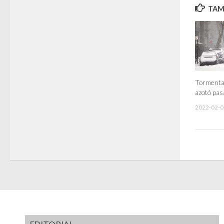
TAMB
Tormenta 
azotó pas
2022-02-0