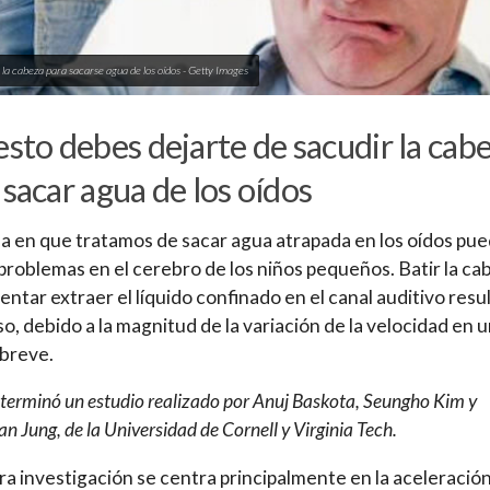
 la cabeza para sacarse agua de los oídos - Getty Images
esto debes dejarte de sacudir la cab
 sacar agua de los oídos
a en que tratamos de sacar agua atrapada en los oídos pu
problemas en el cerebro de los niños pequeños. Batir la ca
tentar extraer el líquido confinado en el canal auditivo resu
so, debido a la magnitud de la variación de la velocidad en 
breve.
eterminó un estudio realizado por Anuj Baskota, Seungho Kim y
 Jung, de la Universidad de Cornell y Virginia Tech.
a investigación se centra principalmente en la aceleració