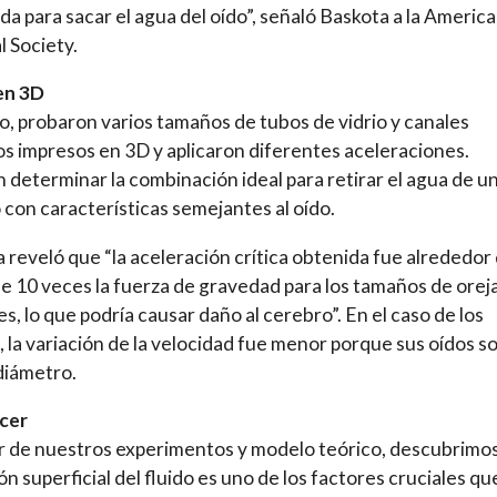
da para sacar el agua del oído”, señaló Baskota a la Americ
l Society.
en 3D
lo, probaron varios tamaños de tubos de vidrio y canales
os impresos en 3D y aplicaron diferentes aceleraciones.
 determinar la combinación ideal para retirar el agua de u
 con características semejantes al oído.
 reveló que “la aceleración crítica obtenida fue alrededor 
e 10 veces la fuerza de gravedad para los tamaños de orej
les, lo que podría causar daño al cerebro”. En el caso de los
, la variación de la velocidad fue menor porque sus oídos s
diámetro.
cer
ir de nuestros experimentos y modelo teórico, descubrimo
ión superficial del fluido es uno de los factores cruciales qu