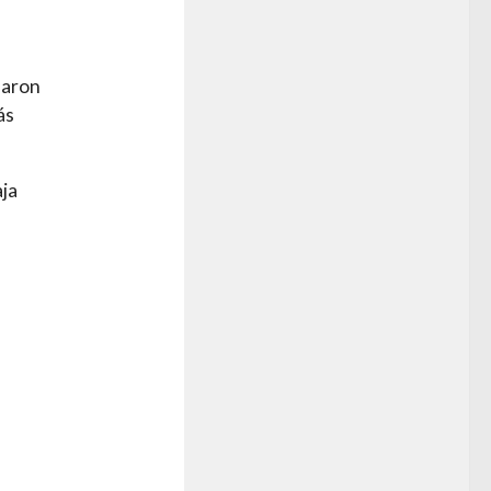
daron
ás
aja