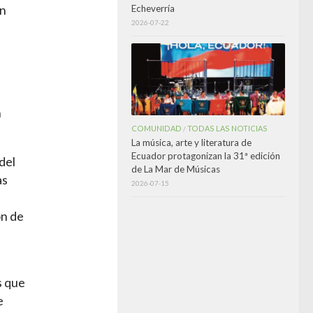
Echeverría
an
2026-07-22
n
COMUNIDAD
TODAS LAS NOTICIAS
/
La música, arte y literatura de
Ecuador protagonizan la 31ª edición
del
de La Mar de Músicas
as
2026-07-15
on de
s que
e