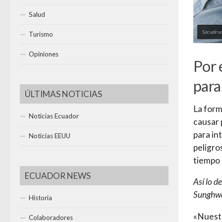
Salud
Sacudirse
Turismo
Opiniones
Por 
para
ÚLTIMAS NOTICIAS
La form
Noticias Ecuador
causar 
para in
Noticias EEUU
peligro
tiempo 
ECUADOR NEWS
Así lo d
Sunghwan
Historia
«Nuestr
Colaboradores