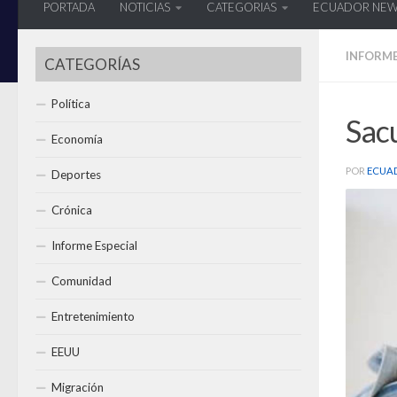
PORTADA
NOTICIAS
CATEGORIAS
ECUADOR NE
INFORME
CATEGORÍAS
Política
Sacu
Economía
POR
ECUA
Deportes
Crónica
Informe Especial
Comunidad
Entretenimiento
EEUU
Migración