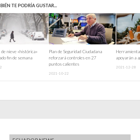
IÉN TE PODRÍA GUSTAR...
de nieve «histórica»
Plan de Seguridad Ciudadana
Herramientas
ado fin de semana
reforzará controles en 27
apoyarán a a
puntos calientes
2
2021-12-28
2021-10-22