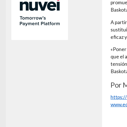
promuev
Baskot
A parti
sustitu
eficaz 
«Poner 
que el a
tensión
Baskot
Por 
https:
www.ec