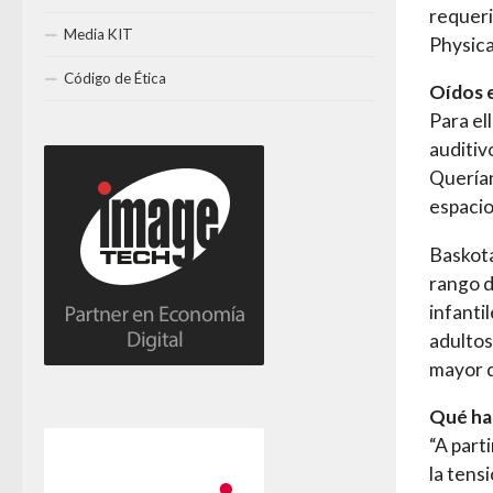
requeri
Media KIT
Physica
Código de Ética
Oídos 
Para el
auditiv
Querían
espacio
Baskota
rango d
infanti
adultos
mayor 
Qué ha
“A part
la tens