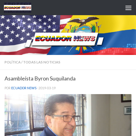
Saltar al contenido
POLÍTICA
/
TODAS LAS NOTICIAS
Asambleísta Byron Suquilanda
POR
ECUADOR NEWS
·
2019-03-19