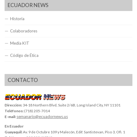
ECUADOR NEWS
Historia
Colaboradores
Media KIT
Código de Ética
CONTACTO
Dirección:
34-18 Northern Blvd, Suite 2/6B, Long Island City, NY 11101
Teléfonos:
(718) 205-7014
semanario@ecuadornews.us
E-mail:
En Ecuador
Guayaquil:
Av. 9 de Octubre 109 y Malecón, Edif. Santistevan, Piso 3, Ofi. 1