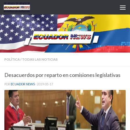
Saltar al contenido
POLÍTICA
/
TODAS LAS NOTICIAS
Desacuerdos por reparto en comisiones legislativas
POR
ECUADOR NEWS
·
2019-05-17