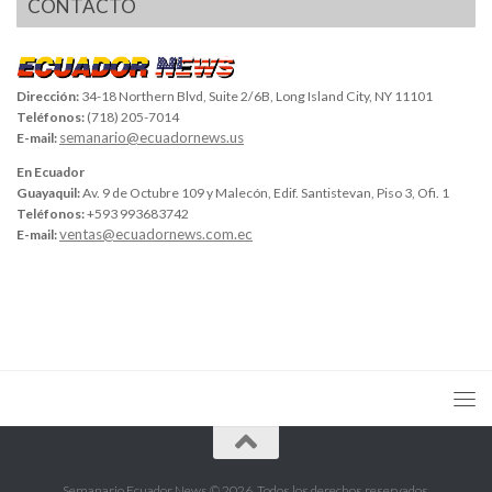
CONTACTO
Dirección:
34-18 Northern Blvd, Suite 2/6B, Long Island City, NY 11101
Teléfonos:
(718) 205-7014
semanario@ecuadornews.us
E-mail:
En Ecuador
Guayaquil:
Av. 9 de Octubre 109 y Malecón, Edif. Santistevan, Piso 3, Ofi. 1
Teléfonos:
+593 993683742
ventas@ecuadornews.com.ec
E-mail:
Semanario Ecuador News © 2026. Todos los derechos reservados.