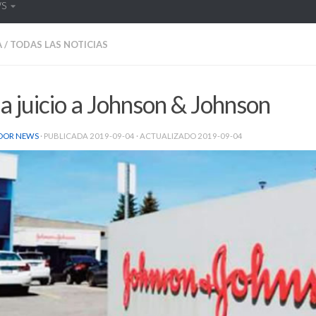
WS
A
/
TODAS LAS NOTICIAS
 juicio a Johnson & Johnson
DOR NEWS
· PUBLICADA
2019-09-04
· ACTUALIZADO
2019-09-04