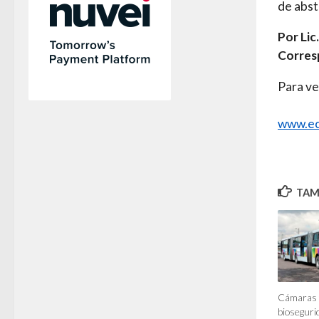
de abst
Por Lic
Corres
Para ve
www.ec
TAMB
Cámaras 
bioseguri