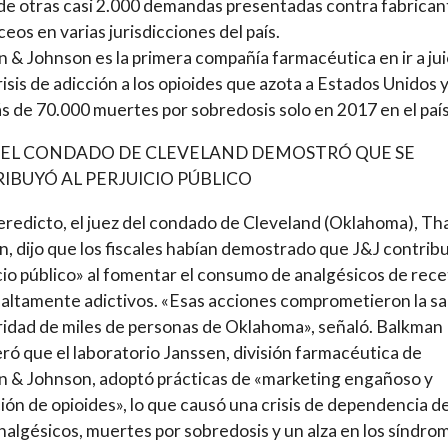
de otras casi 2.000 demandas presentadas contra fabrican
ceos en varias jurisdicciones del país.
 & Johnson es la primera compañía farmacéutica en ir a jui
crisis de adicción a los opioides que azota a Estados Unidos 
s de 70.000 muertes por sobredosis solo en 2017 en el país
DEL CONDADO DE CLEVELAND DEMOSTRÓ QUE SE
IBUYÓ AL PERJUICIO PÚBLICO
eredicto, el juez del condado de Cleveland (Oklahoma), Th
, dijo que los fiscales habían demostrado que J&J contribu
cio público» al fomentar el consumo de analgésicos de rece
altamente adictivos. «Esas acciones comprometieron la sa
ridad de miles de personas de Oklahoma», señaló. Balkman
ró que el laboratorio Janssen, división farmacéutica de
 & Johnson, adoptó prácticas de «marketing engañoso y
ón de opioides», lo que causó una crisis de dependencia d
nalgésicos, muertes por sobredosis y un alza en los síndro