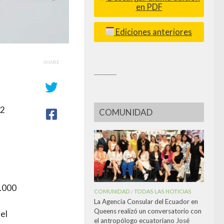
en PDF
Ediciones anteriores
SHARE
_________
72
COMUNIDAD
6.000
COMUNIDAD
TODAS LAS NOTICIAS
/
La Agencia Consular del Ecuador en
Queens realizó un conversatorio con
 el
el antropólogo ecuatoriano José