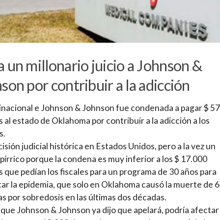
 un millonario juicio a Johnson &
son por contribuir a la adicción
inacional e Johnson & Johnson fue condenada a pagar $ 5
s al estado de Oklahoma por contribuir a la adicción a los
s.
isión judicial histórica en Estados Unidos, pero a la vez un
 pírrico porque la condena es muy inferior a los $ 17.000
s que pedían los fiscales para un programa de 30 años para
ar la epidemia, que solo en Oklahoma causó la muerte de 
s por sobredosis en las últimas dos décadas.
o, que Johnson & Johnson ya dijo que apelará, podría afectar