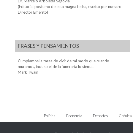
Dr. Marcelo Arboleda Segovia
(Editorial póstumo de esta magna fecha, escrito por nuestro
Director Emérito)
FRASES Y PENSAMIENTOS
Cumplamos la tarea de vivir de tal modo que cuando
muramos, incluso el de la funeraria lo sienta.
Mark Twain
Política
Economía
Deportes
Crónica