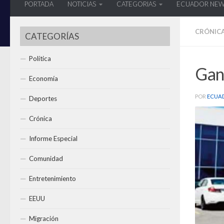
PORTADA
NOTICIAS
CATEGORIAS
ECUADOR NE
CRÓNIC
CATEGORÍAS
Política
Gana
Economía
POR
ECUA
Deportes
Crónica
Informe Especial
Comunidad
Entretenimiento
EEUU
Migración