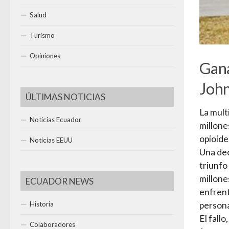
Salud
Turismo
Opiniones
Gana
John
ÚLTIMAS NOTICIAS
La mult
Noticias Ecuador
millone
opioide
Noticias EEUU
Una dec
triunfo
millone
ECUADOR NEWS
enfrent
Historia
persona
El fall
Colaboradores