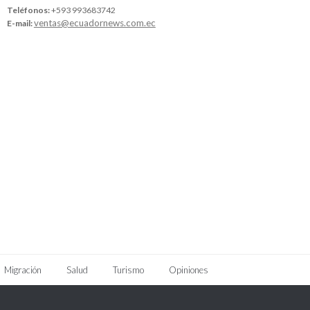
Teléfonos:
+593 993683742
ventas@ecuadornews.com.ec
E-mail:
Migración
Salud
Turismo
Opiniones