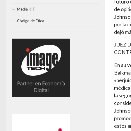
futuro 
de opiá
Media KIT
Johnson
Código de Ética
por la 
dejó má
JUEZ 
CONTR
En su v
Balkman
«perjui
médica 
la segu
conside
Johnson
promoci
estos a