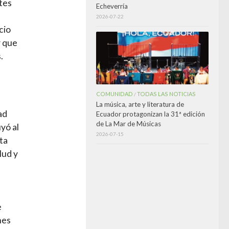
tes
Echeverría
2026-07-22
cio
y que
.
COMUNIDAD
TODAS LAS NOTICIAS
/
La música, arte y literatura de
ad
Ecuador protagonizan la 31ª edición
de La Mar de Músicas
yó al
2026-07-15
ta
lud y
e
mes