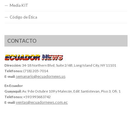
Media KIT
Código de Ética
CONTACTO
Dirección:
34-18 Northern Blvd, Suite 2/6B, Long Island City, NY 11101
Teléfonos:
(718) 205-7014
semanario@ecuadornews.us
E-mail:
En Ecuador
Guayaquil:
Av. 9 de Octubre 109 y Malecón, Edif. Santistevan, Piso 3, Ofi. 1
Teléfonos:
+593 993683742
ventas@ecuadornews.com.ec
E-mail: