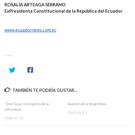
ROSALÍA ARTEAGA SERRANO
ExPresidenta Constitucional de la República del Ecuador
www.ecuadornews.com.ec
SHARE
TAMBIÉN TE PODRÍA GUSTAR...
“Don Goyo” o el espíritu de la
Avances de la biogenética
naturaleza
2019-05-15
2024-07-31