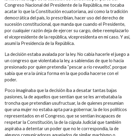
Congreso Nacional del Presidente de la República, me tocaba
acatar lo que la Constitución ecuatoriana, así como la tradición
democrática del país, lo prescribían, hacer uso del derecho de
sucesión constitucional, que manda que cuando el Presidente,
por cualquier razón deja de ejercer su cargo, debe reemplazarlo
el vicepresidente de la república, vicepresidenta en mi caso. Y así,
asumí la Presidencia de la República.
La decisión estaba avalada por la ley. No cabía hacerle el juego a
un congreso que violentaba la ley, a sabiendas de que lo hacía
presionado por quien pretendía “pescar a río revuelto”, porque
sabía que era la única forma en la que podía hacerse con el
poder.
Poco imaginaba que la decisión iba a desatar tantas bajas
pasiones, la de aquellos que sentían que se les arrebataba la
troncha que pretendían usufructuar, la de quienes presumían
que una mujer no estaba apta para gobernar, la de los políticos
representados en el Congreso, que se sentían incapaces de
respetar la Constitución, la de la cúpula Judicial que también
aspiraba a detentar un poder que no le correspondía, la de
algunos comunicadores aquejados de similar machismo o