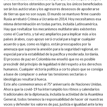
unos territorios obtenidos por la fuerza, los únicos beneficiados
serán los autócratas y los agresores deseosos de apoderarse
de tierras que no son suyas. El mundo se mantuvo firme cuando
Rusia arrebató Crimea a Ucrania en 2014. Hoy necesitamos esa
misma determinación en todas partes, incluida Latinoamérica.
Hay que revitalizar los mecanismos multilaterales existentes
como el Cuarteto, y tal vez ampliarlos para implicar más a los
países árabes, cuyo apoyo será crucial para lograr cualquier
acuerdo y que, como es lógico, están preocupados por la
amenaza que supone la anexión para la seguridad regional, en
especial para la estabilidad de la pacífica y moderada Jordania.
El proceso de paz en Colombia me enseñó que no es posible
prescindir del principio de legalidad ni del respeto a los derechos
humanos. Cualquier victoria política a corto plazo que se consiga
a base de complacer o avivar las tensiones sectarias o
ideológicas resultará hueca.
Este año conmemoramos el 75º aniversario de Naciones Unidas.
Ahora que la covid-19 ha interrumpido los ritmos y calendarios
tradicionales de la diplomacia, incluida la actividad de la Asamblea
General, todos tenemos la responsabilidad de hacer oír nuestras
voces y defender los valores de paz, justicia e igualdad ante la ley