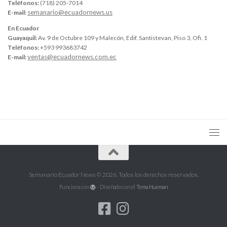
Teléfonos:
(718) 205-7014
semanario@ecuadornews.us
E-mail:
En Ecuador
Guayaquil:
Av. 9 de Octubre 109 y Malecón, Edif. Santistevan, Piso 3, Ofi. 1
Teléfonos:
+593 993683742
ventas@ecuadornews.com.ec
E-mail:
Semanario Ecuador News © 2026. Todos los derechos reservados.
Funciona con
- Diseñado con el
Tema Hueman