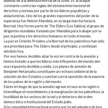
además de a la amenaza mortal de la covid-19, al ataque
constante contra las reglas del sistema internacional de
derechos y normas por parte de los líderes populistas y
aislacionistas. Uno de los grandes exponentes del poder de la
esperanza fue Nelson Mandela, en su larga marcha hacia la
libertad. Hoy formo parte de The Elders (Los Sabios), el grupo de
dirigentes mundiales fundado por Mandela para trabajar por la
paz, la justicia y los derechos humanos en todo el mundo.
La paz en Oriente Próximo y la libertad de los palestinos han sido
una prioridad para The Elders desde el principio, y continúan
siéndolo hoy.
Por eso hemos decidido alzar la voz en contra de la anexión y
hemos instado a que los líderes más influyentes del mundo den
una respuesta decidida y unida. Los planes de anexión de
Benjamín Netanyahu constituyen un rechazo unilateral de la
solución de dos Estados y cuentan con la oposición de la mayoría
de los países de la región y del mundo.
Existe el riesgo de que la anexión agrave el caos en la región e
intensifique el resentimiento y la marginación de los palestinos, la
hostilidad de los vecinos de Israel y el deterioro del orden
democrático e institucional del Estado judío.
Si la comunidad internacional acepta que Israel adquiera de jure